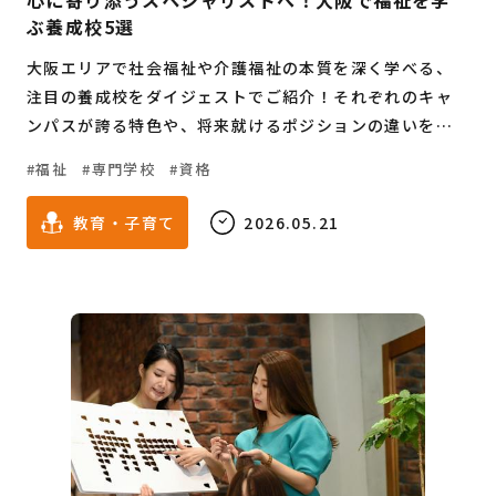
心に寄り添うスペシャリストへ！大阪で福祉を学
ぶ養成校5選
大阪エリアで社会福祉や介護福祉の本質を深く学べる、
注目の養成校をダイジェストでご紹介！それぞれのキャ
ンパスが誇る特色や、将来就けるポジションの違いを丁
寧に紐解きます。他者を支える優しさを生涯の生業にした
福祉
専門学校
資格
いと願う、進路選択を控えた方やリスタートを考える社
会人へ向けた羅針盤です。
教育・子育て
2026.05.21