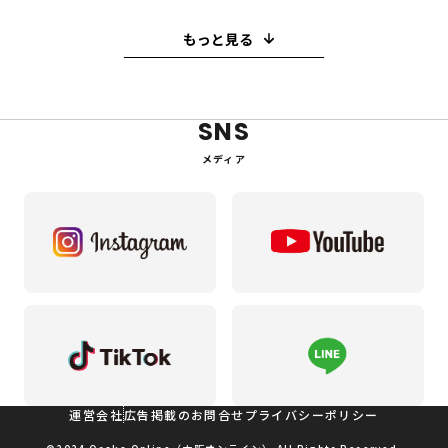
クマ取り
修理
水道
釣り
ホテル
もっと見る
ピーリング
ハイフ
糸リフト
小顔注射
ヒアルロン酸
買取
M＆A
ボトックス
SNS
歯医者
バレンタイン
キャバクラ
メディア
スイーツ
就職活動
ウエディング
喫茶店
たこ焼き
スペイン
串カツ
美容医療
和菓子
鍋
パスタ
結婚式
10月
ハウスクリーニング
インプラント
オフィス
住宅
夏祭り
税理士
美肌治療
整体
眉毛サロン
ヘッドスパ
美容室
運営会社
広告掲載のお問合せ
プライバシーポリシー
システム開発
転職
旅行
観光・お出かけ