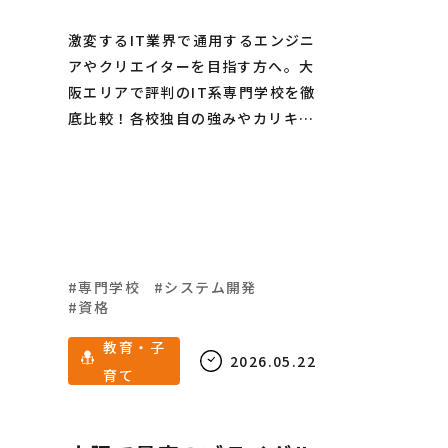
激変するIT業界で通用するエンジニ
アやクリエイターを目指す方へ。大
阪エリアで評判のIT系専門学校を徹
底比較！各校独自の強みやカリキュ
ラム、就職実績まで、進路選びに役
立つ情報を網羅。一歩先を行くプロ
になるための学校選びをサポートし
ます。
専門学校
システム開発
資格
教育・子
2026.05.22
育て