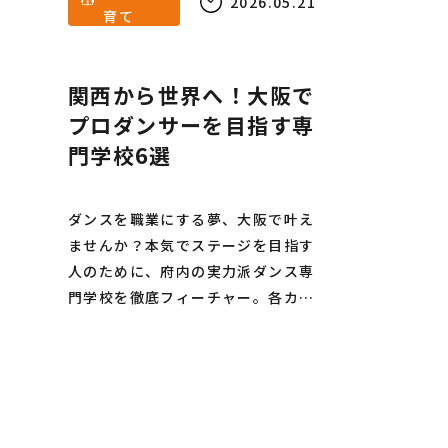
2026.05.21
育て
関西から世界へ！大阪で
プロダンサーを目指す専
門学校6選
ダンスを職業にする夢、大阪で叶え
ませんか？本気でステージを目指す
人のために、府内の実力派ダンス専
門学校を徹底フィーチャー。各カリ
キュラムの特色や卒業後のキャリア
パスを独自の視点でナビゲートしま
す。進路に悩む高校生からリベンジ
を誓う社会人まで、一歩先を行くた
めの必読情報です。