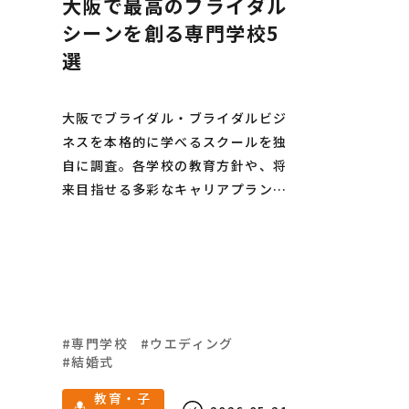
大阪で最高のブライダル
シーンを創る専門学校5
選
大阪でブライダル・ブライダルビジ
ネスを本格的に学べるスクールを独
自に調査。各学校の教育方針や、将
来目指せる多彩なキャリアプランを
分かりやすくお届けします。結婚式
の演出に携わりたい方や、感動の空
間をプロデュースしたい夢を持つす
べての皆さんに役立つ情報が満載で
す。
専門学校
ウエディング
結婚式
教育・子