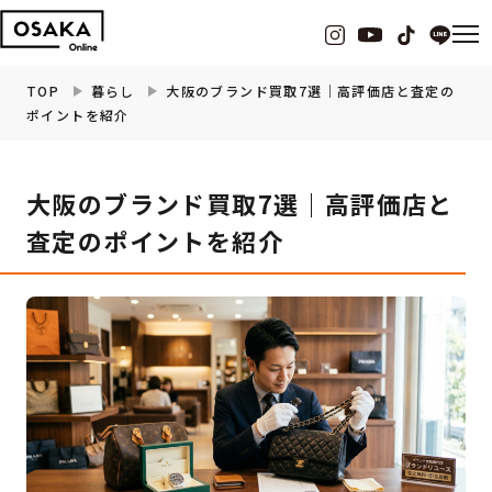
TOP
暮らし
大阪のブランド買取7選｜高評価店と査定の
ポイントを紹介
グルメ
大阪のブランド買取7選｜高評価店と
観光・お出かけ
査定のポイントを紹介
イベント
ビューティー
フィットネス
暮らし