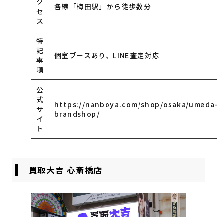
ク
各線「梅田駅」から徒歩数分
セ
ス
特
記
個室ブースあり、LINE査定対応
事
項
公
式
https://nanboya.com/shop/osaka/umeda
サ
brandshop/
イ
ト
買取大吉 心斎橋店