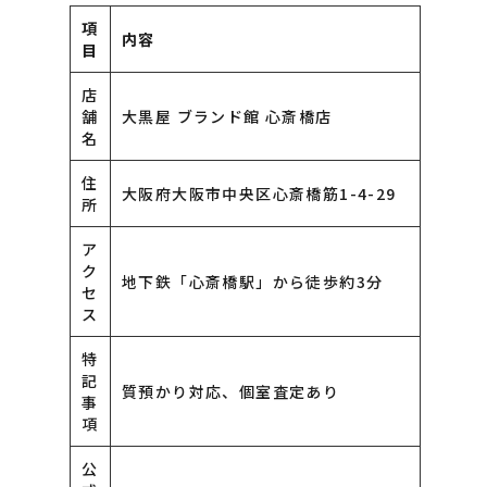
項
内容
目
店
舗
大黒屋 ブランド館 心斎橋店
名
住
大阪府大阪市中央区心斎橋筋1-4-29
所
ア
ク
地下鉄「心斎橋駅」から徒歩約3分
セ
ス
特
記
質預かり対応、個室査定あり
事
項
公