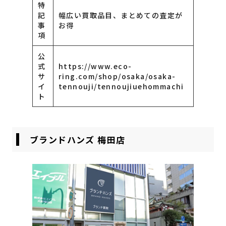
特
記
幅広い買取品目、まとめての査定が
事
お得
項
公
式
https://www.eco-
サ
ring.com/shop/osaka/osaka-
イ
tennouji/tennoujiuehommachi
ト
ブランドハンズ 梅田店