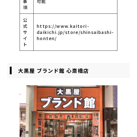
事
可能
項
公
式
https://www.kaitori-
サ
daikichi.jp/store/shinsaibashi-
イ
honten/
ト
大黒屋 ブランド館 心斎橋店