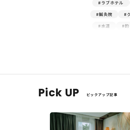
ラブホテル
鍼灸院
水道
釣
ヒアルロン
キャバクラ
スペイン
10月
税理士
Pick UP
ピックアップ記事
システム開発
Web制作
結婚