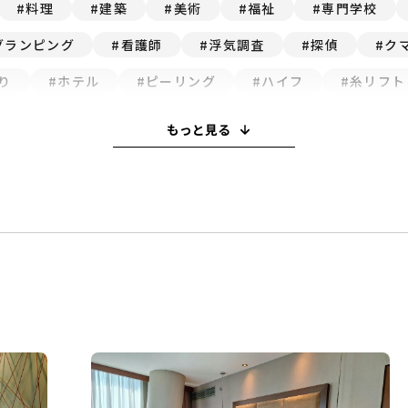
料理
建築
美術
福祉
専門学校
グランピング
看護師
浮気調査
探偵
ク
り
ホテル
ピーリング
ハイフ
糸リフト
酸
買取
M＆A
ボトックス
歯医者
もっと見る
スイーツ
就職活動
ウエディング
喫茶店
串カツ
美容医療
和菓子
鍋
パスタ
ハウスクリーニング
インプラント
オフィス
住
美肌治療
整体
眉毛サロン
ヘッドスパ
転職
旅行
観光・お出かけ
エステ
資格
Webデザイン
プログラミング
教育
父の日
娯楽
塾
英会話
フレンチ