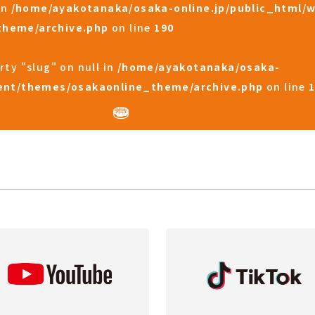
in
/home/ayakotanaka/osaka-online.jp/public_html/
theme/archive.php
on line
190
rty "slug" on null in
/home/ayakotanaka/osaka-
tent/themes/osakaonline_theme/archive.php
on line