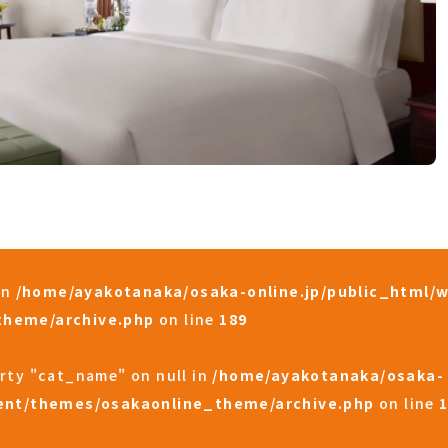
in
/home/ayakotanaka/osaka-online.jp/public_html/
theme/archive.php
on line
189
erty "cat_name" on null in
/home/ayakotanaka/osaka-
tent/themes/osakaonline_theme/archive.php
on line