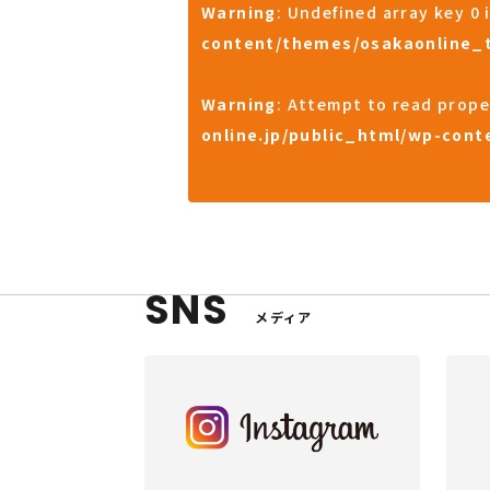
Warning
: Undefined array key 0 
content/themes/osakaonline_
Warning
: Attempt to read prope
online.jp/public_html/wp-con
SNS
メディア