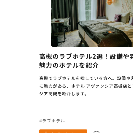
韓国料理
ホワイトデ
ハンバーグ
脱毛
インターン
高槻のラブホテル2選！設備や
つけ麺
魅力のホテルを紹介
高校生
高槻でラブホテルを探している方へ。設備や
イルミネーショ
に魅力がある、ホテル アヴァンシア高槻店と
ジア高槻を紹介します。
カフェ
ドライブ
3月
ラブホテル
名所