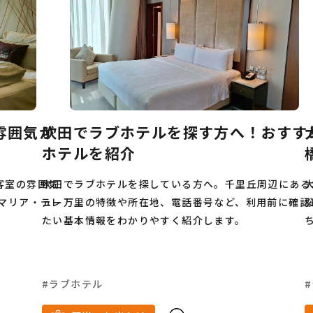
寿司
すき焼き
蕎麦
ピザ
ハンバーガ
ー
鉄板焼き
スイーツ
スケボー
食べ放
しゃぶしゃぶ
カレー
イタリアン
パン
ビューティー
ジュエリー
受験
予備校
シップ
うどん
とんかつ
モーニング
ベ
雰囲気が
吹田でラブホテルを探す方へ！おすす
温泉
お肉
天ぷら
イカ
テレワーク
ホテルを紹介
安い
フェス
室内
テレアポ
焼き鳥
客室の雰囲気
吹田でラブホテルを探している方へ。千里丘周辺にある
ン
オムライス
SNS運用
祭事
バー
マリア・テレ
ュー万里の特徴や所在地、電話番号など、利用前に確認
たい基本情報をわかりやすく紹介します。
春
7月
キャンプ
6月
夜景
定
雨の日
スーツ
4月
メンズ服
ダン
古着
ピラティス
2月
ショッピング
女性
ラブホテル
ジム
パーソナルトレーニング
ラーメン
夏