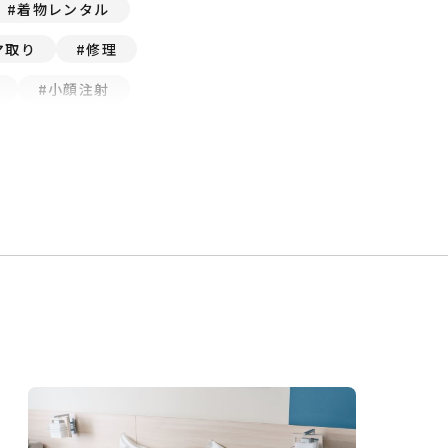
着物レンタル
マ取り
修理
小顔注射
バレンタイン
たこ焼き
結婚式
宅
夏祭り
美容室
AGAクリニック
不動産
クラフトビール