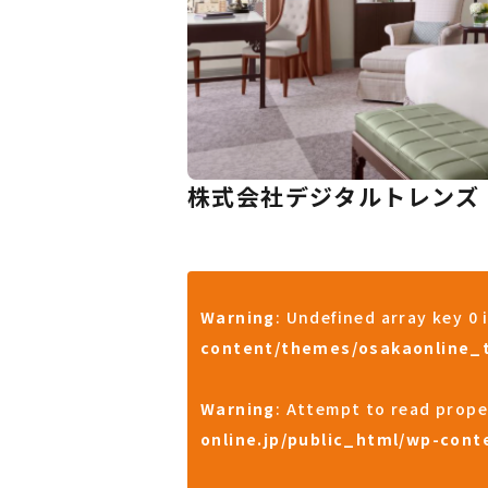
株式会社デジタルトレンズ
Warning
: Undefined array key 0 
content/themes/osakaonline_
Warning
: Attempt to read prop
online.jp/public_html/wp-con