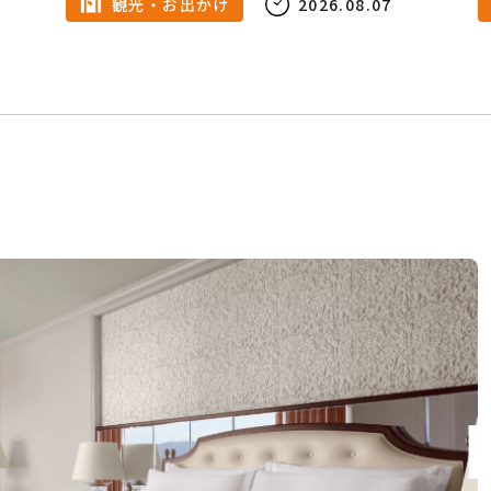
観光・お出かけ
2026.08.07
冬
デート
大人旅
コワーキングスペース
ビジネス
お祭り
イベント
自然
観光
フィットネス
ショッピングモール
暮らし
ラ
居酒屋
もつ鍋