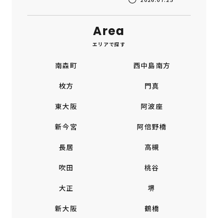
Area
エリアで探す
南森町
西中島南方
枚方
門真
東大阪
阿波座
新今宮
阿倍野橋
長居
高槻
吹田
桃谷
大正
堺
新大阪
鶴橋