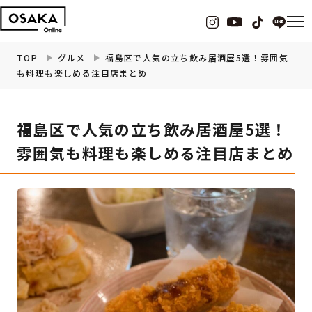
TOP
グルメ
福島区で人気の立ち飲み居酒屋5選！雰囲気
も料理も楽しめる注目店まとめ
グルメ
福島区で人気の立ち飲み居酒屋5選！
観光・お出かけ
雰囲気も料理も楽しめる注目店まとめ
イベント
ビューティー
フィットネス
暮らし