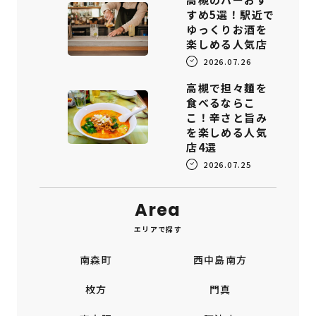
すめ5選！駅近で
ゆっくりお酒を
楽しめる人気店
2026.07.26
高槻で担々麺を
食べるならこ
こ！辛さと旨み
を楽しめる人気
店4選
2026.07.25
Area
エリアで探す
南森町
西中島南方
枚方
門真