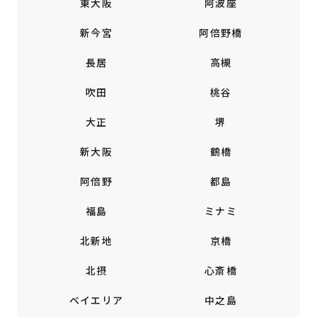
東大阪
阿波座
新今宮
阿倍野橋
長居
高槻
吹田
桃谷
大正
堺
新大阪
鶴橋
阿倍野
都島
福島
ミナミ
北新地
京橋
北摂
心斎橋
ベイエリア
中之島