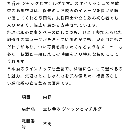
ち呑み ジャックとマチルダです。スタイリッシュで開放
感のある空間は、従来の立ち飲みのイメージを良い意味
で覆してくれる雰囲気。女性同士や立ち飲み初心者でも
入りやすく、幅広い層から支持されています。
料理は和の要素をベースにしつつも、ひと工夫加えられた
創作性の高い一品がそろっているのが特徴。見た目にもこ
だわりがあり、つい写真を撮りたくなるようなメニューも
多く、お酒と一緒に楽しむ時間をより特別なものにして
くれます。
日本酒のラインナップも豊富で、料理に合わせて選べるの
も魅力。気軽さとおしゃれさを兼ね備えた、福島区らし
い進化系の立ち飲み居酒屋です。
項目
内容
店舗名
立ち呑み ジャックとマチルダ
電話番
不明
号