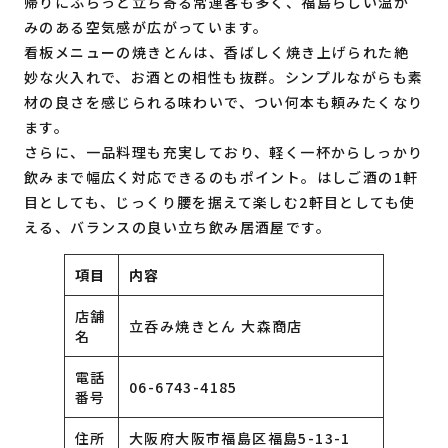
帰りにふらっと立ち寄る常連客も多く、福島らしい温か
みのある空気感が広がっています。
看板メニューの焼きとんは、香ばしく焼き上げられた絶
妙な火入れで、お酒との相性も抜群。シンプルながらも素
材の良さを感じられる味わいで、つい何本も頼みたくなり
ます。
さらに、一品料理も充実しており、軽く一杯からしっかり
飲みまで幅広く対応できるのもポイント。はしご酒の1軒
目としても、じっくり腰を据えて楽しむ2軒目としても使
える、バランスの良い立ち飲み居酒屋です。
項目
内容
店舗
立呑み焼きとん 大森商店
名
電話
06-6743-4185
番号
住所
大阪府大阪市福島区福島5-13-1