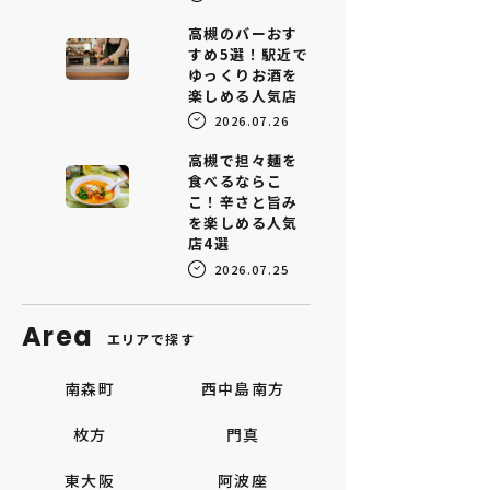
高槻のバーおす
すめ5選！駅近で
ゆっくりお酒を
楽しめる人気店
2026.07.26
高槻で担々麺を
食べるならこ
こ！辛さと旨み
を楽しめる人気
店4選
2026.07.25
Area
エリアで探す
南森町
西中島南方
枚方
門真
東大阪
阿波座