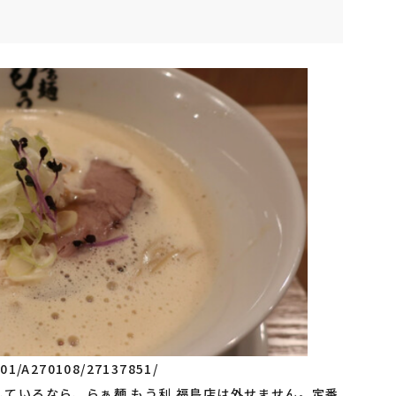
701/A270108/27137851/
ているなら、らぁ麺 もう利 福島店は外せません。定番