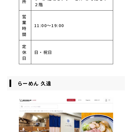
所
２階
営
業
11:00〜19:00
時
間
定
休
日・祝日
日
らーめん 久遠