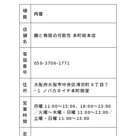
項
内容
目
店
舗
麺と無限の可能性 本町総本店
名
電
話
050-3706-1771
番
号
住
大阪府大阪市中央区博労町４丁目７
所
−１ ノバカネイチ本町御堂
営
月曜 11:00〜15:00、18:00〜23:00
業
／火曜〜木曜・日曜 11:00〜22:00／
時
土曜・日曜 11:00〜23:00
間
定