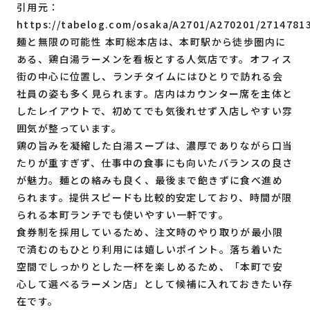
引用元：
https://tabelog.com/osaka/A2701/A270201/2714781
麺と無限の可能性 本町総本店は、本町駅から徒歩圏内に
ある、鶏白湯ラーメンを看板とする人気店です。オフィス
街の中心に位置し、ランチタイムにはひとりで訪れる会
社員の姿も多く見られます。店内はカウンター席を主体と
したレイアウトで、初めてでも気後れせず入店しやすい雰
囲気が整っています。
鶏の旨みを凝縮した白湯スープは、濃厚でありながら口当
たりが重すぎず、仕事中の食事にも向いたバランスの良さ
が魅力。麺との絡みも良く、最後まで飽きずに食べ進め
られます。提供スピードも比較的安定しており、時間が限
られる本町ランチでも使いやすい一軒です。
食券制を採用しているため、注文時のやり取りが最小限
で済むのもひとり利用には嬉しいポイント。落ち着いた
空間でしっかりとした一杯を楽しめるため、「本町で安
心して選べるラーメン店」として候補に入れておきたい存
在です。