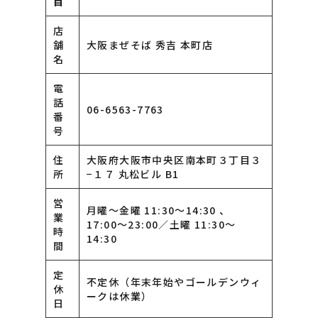
目
店
舗
大阪まぜそば 秀吉 本町店
名
電
話
06-6563-7763
番
号
住
大阪府大阪市中央区南本町３丁目３
所
−１７ 丸松ビル B1
営
月曜〜金曜 11:30〜14:30 、
業
17:00〜23:00／土曜 11:30〜
時
14:30
間
定
不定休（年末年始やゴールデンウィ
休
ークは休業）
日