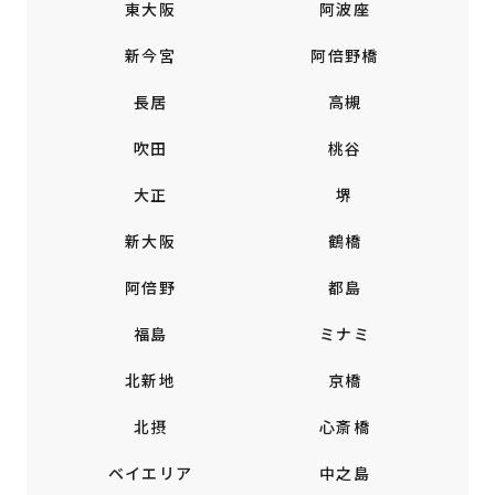
東大阪
阿波座
新今宮
阿倍野橋
長居
高槻
吹田
桃谷
大正
堺
新大阪
鶴橋
阿倍野
都島
福島
ミナミ
北新地
京橋
北摂
心斎橋
ベイエリア
中之島