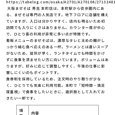
https://tabelog.com/osaka/A2701/A270106/2713248
大阪まぜそば 秀吉 本町店は、本町駅から徒歩圏内にあ
る、まぜそば専門の人気店です。地下フロアに店舗を構え
ていますが、入口は分かりやすく、店内も明るいため初
訪問でも入りにくさはありません。カウンター席が中心
で、ひとり客の利用が非常に多い点が特徴です。
看板メニューのまぜそばは、濃厚なタレと太めの麺がし
っかり絡む食べ応えのある一杯。ラーメンとは違いスープ
がないため、提供が早く、ランチタイムでも時間をかけ
ずに食事を済ませたい方に向いています。ボリュームはあ
りますが、好みに応じて調整しやすく、午後の仕事に影
響しにくいのもポイントです。
食券制を採用しているため、注文時のやり取りが少な
く、ひとりでも気楽に利用可能。本町で「短時間・満足
度重視」で食事をしたいときに、選択肢として入れてお
きたい一軒です。
項
内容