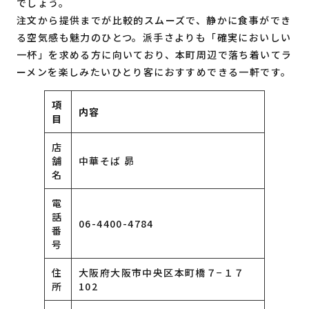
でしょう。
注文から提供までが比較的スムーズで、静かに食事ができ
る空気感も魅力のひとつ。派手さよりも「確実においしい
一杯」を求める方に向いており、本町周辺で落ち着いてラ
ーメンを楽しみたいひとり客におすすめできる一軒です。
項
内容
目
店
舗
中華そば 昴
名
電
話
06-4400-4784
番
号
住
大阪府大阪市中央区本町橋７−１７
所
102