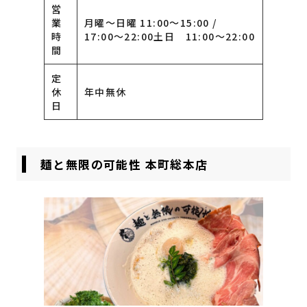
営
業
月曜〜日曜 11:00〜15:00 /
時
17:00〜22:00土日 11:00〜22:00
間
定
休
年中無休
日
麺と無限の可能性 本町総本店