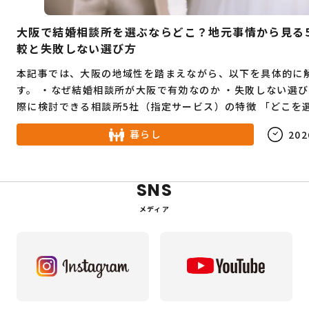
大阪で結婚相談所を選ぶならどこ？地元事情から見る
較と失敗しない選び方
本記事では、大阪の地域性を踏まえながら、以下を具体的に
す。 ・なぜ結婚相談所が大阪で有効なのか ・失敗しない選び方 ・実
際に検討できる相談所5社（指定サービス）の特徴 「どこを選べばい
いか分からない」状態から、自分が次に何をすべきか分かる
暮らし
202
導きます。
SNS
メディア