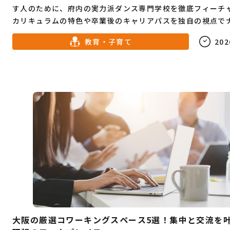
す人のために、府内の実力派ダンス専門学校を徹底フィーチ
カリキュラムの特色や卒業後のキャリアパスを独自の視点で
トします。進路に悩む高校生からリベンジを誓う社会人まで
教育・子育て
202
を行くための必読情報です。
大阪の厳選コワーキングスペース5選！集中と交流を