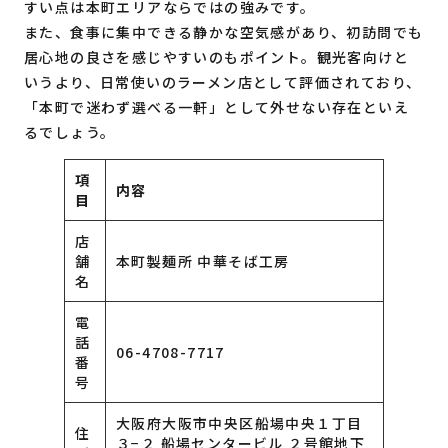
すい点は本町エリアならではの強みです。
また、食事に集中できる静かな空気感があり、初訪問でも
居心地の良さを感じやすいのもポイント。観光客向けと
いうより、日常使いのラーメン店として評価されており、
「本町で迷わず選べる一軒」として外せない存在といえ
るでしょう。
項
内容
目
店
舗
本町製麺所 中華そば工房
名
電
話
06-4708-7717
番
号
大阪府大阪市中央区船場中央１丁目
住
３−２ 船場センタービル ２号館地下