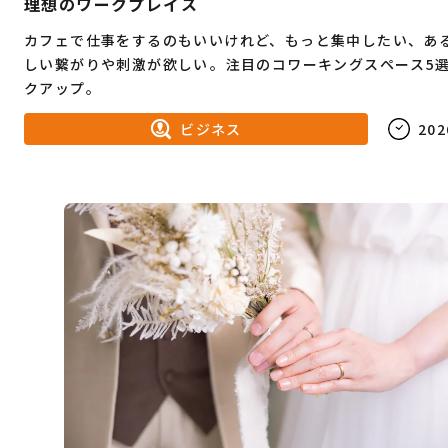
理想のワークプレイス
カフェで仕事をするのもいいけれど、もっと集中したい、あ
しい繋がりや刺激が欲しい――。注目のコワーキングスペース5
クアップ。
ビジネス
202