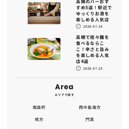
高槻のバーおす
すめ5選！駅近で
ゆっくりお酒を
楽しめる人気店
2026.07.26
高槻で担々麺を
食べるならこ
こ！辛さと旨み
を楽しめる人気
店4選
2026.07.25
Area
エリアで探す
南森町
西中島南方
枚方
門真