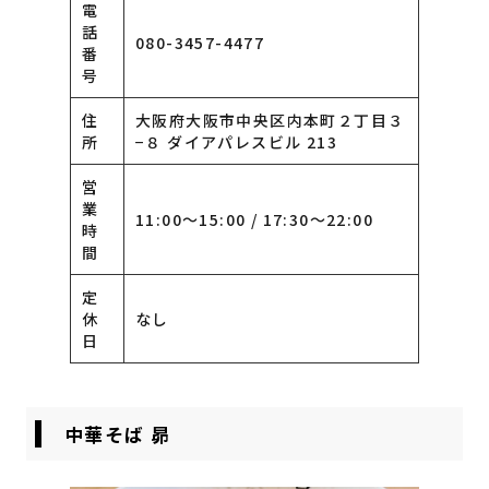
電
話
080-3457-4477
番
号
住
大阪府大阪市中央区内本町２丁目３
所
−８ ダイアパレスビル 213
営
業
11:00〜15:00 / 17:30〜22:00
時
間
定
休
なし
日
中華そば 昴