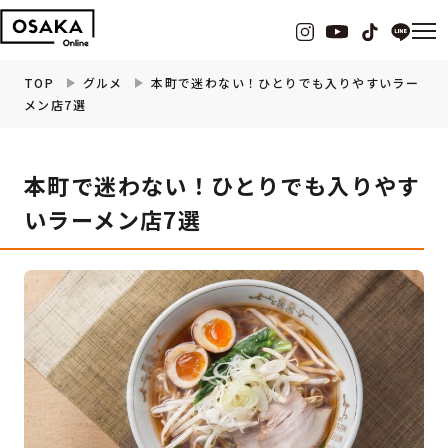
TOP
グルメ
本町で迷わない！ひとりでも入りやすいラー
メン店7選
グルメ
本町で迷わない！ひとりでも入りやす
観光・お出かけ
いラーメン店7選
イベント
ビューティー
フィットネス
暮らし