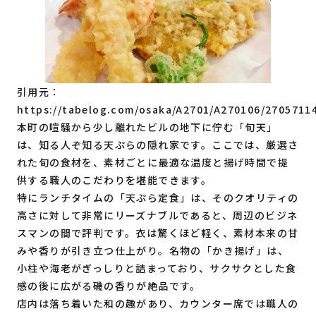
引用元：
https://tabelog.com/osaka/A2701/A270106/2705711
本町の喧騒から少し離れたビルの地下に佇む「旬天」
は、知る人ぞ知る天ぷらの隠れ家です。ここでは、厳選さ
れた旬の食材を、素材ごとに最適な温度と揚げ時間で提
供する職人のこだわりを堪能できます。
特にランチタイムの「天ぷら定食」は、そのクオリティの
高さに対して非常にリーズナブルであると、周辺のビジネ
スマンの間で評判です。衣は驚くほど軽く、素材本来の甘
みや香りが引き立つ仕上がり。名物の「かき揚げ」は、
小柱や海老がぎっしりと詰まっており、サクサクとした食
感の後に広がる磯の香りが絶品です。
店内は落ち着いた和の趣があり、カウンター席では職人の