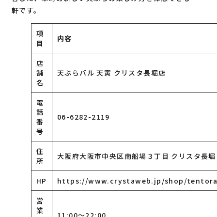
軒です。
項
内容
目
店
舗
天ぷらバル 天寅 クリスタ長堀店
名
電
話
06-6282-2119
番
号
住
大阪府大阪市中央区南船場３丁目 クリスタ長堀
所
HP
https://www.crystaweb.jp/shop/tentor
営
業
11:00～22:00