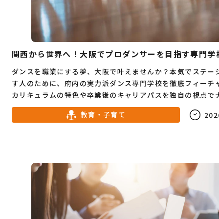
関西から世界へ！大阪でプロダンサーを目指す専門学
ダンスを職業にする夢、大阪で叶えませんか？本気でステー
す人のために、府内の実力派ダンス専門学校を徹底フィーチ
カリキュラムの特色や卒業後のキャリアパスを独自の視点で
トします。進路に悩む高校生からリベンジを誓う社会人まで
教育・子育て
202
を行くための必読情報です。