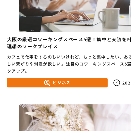
大阪の厳選コワーキングスペース5選！集中と交流を
理想のワークプレイス
カフェで仕事をするのもいいけれど、もっと集中したい、あ
しい繋がりや刺激が欲しい――。注目のコワーキングスペース5
クアップ。
ビジネス
202