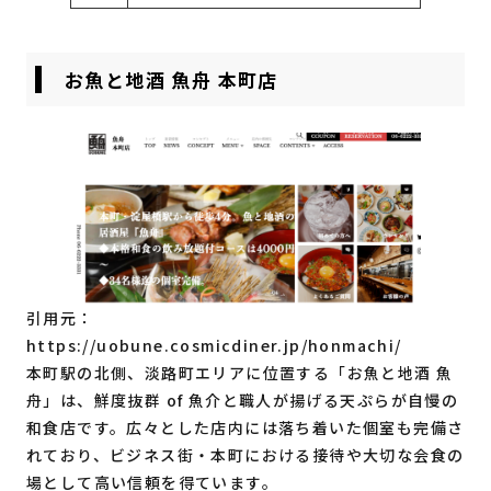
お魚と地酒 魚舟 本町店
引用元：
https://uobune.cosmicdiner.jp/honmachi/
本町駅の北側、淡路町エリアに位置する「お魚と地酒 魚
舟」は、鮮度抜群 of 魚介と職人が揚げる天ぷらが自慢の
和食店です。広々とした店内には落ち着いた個室も完備さ
れており、ビジネス街・本町における接待や大切な会食の
場として高い信頼を得ています。