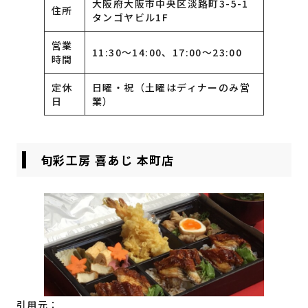
大阪府大阪市中央区淡路町3-5-1
住所
タンゴヤビル1F
営業
11:30～14:00、17:00～23:00
時間
定休
日曜・祝（土曜はディナーのみ営
日
業）
旬彩工房 喜あじ 本町店
引用元：