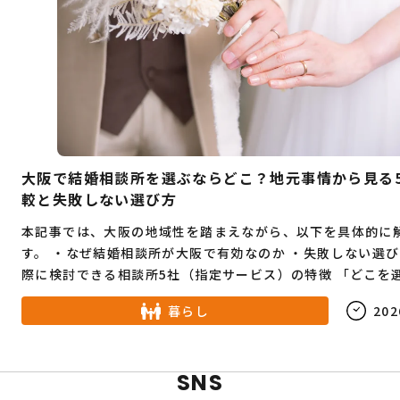
大阪で結婚相談所を選ぶならどこ？地元事情から見る
較と失敗しない選び方
本記事では、大阪の地域性を踏まえながら、以下を具体的に
す。 ・なぜ結婚相談所が大阪で有効なのか ・失敗しない選び方 ・実
際に検討できる相談所5社（指定サービス）の特徴 「どこを選べばい
いか分からない」状態から、自分が次に何をすべきか分かる
暮らし
202
導きます。
SNS