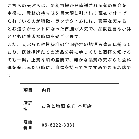
こちらの天ぷらは、毎朝市場から直送される旬の魚介を
主役に、素材の持ち味を最大限に引き出す薄衣で仕上げ
られているのが特徴。ランチタイムには、豪華な天ぷら
とお造りがセットになった御膳が人気で、品数豊富な小鉢
とともに贅沢な時間を過ごせます。
また、天ぷらと相性抜群の全国各地の地酒も豊富に揃って
おり、夜は揚げたての逸品を肴にゆっくりと酒杯を傾ける
のも一興。上質な和の空間で、確かな品質の天ぷらと魚料
理を楽しみたい時に、自信を持っておすすめできる名店で
す。
項目
内容
店舗
お魚と地酒 魚舟 本町店
名
電話
06-6222-3331
番号