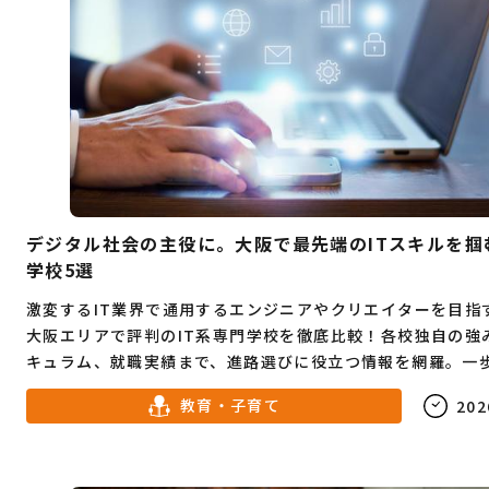
デジタル社会の主役に。大阪で最先端のITスキルを掴
学校5選
激変するIT業界で通用するエンジニアやクリエイターを目指
大阪エリアで評判のIT系専門学校を徹底比較！各校独自の強
キュラム、就職実績まで、進路選びに役立つ情報を網羅。一
くプロになるための学校選びをサポートします。
教育・子育て
202