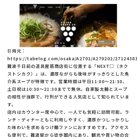
引用元：
https://tabelog.com/osaka/A2701/A270202/2712438
難波千日前の道具屋筋商店街に位置する「NEXT□（ネク
ストシカク）」は、濃厚ながらも後味がすっきりとした魚
介系スープが特徴です。営業時間は平日11:00〜21:30、
土日祝は10:30〜21:30までで無休。自家製太麺とスープ
の相性が抜群で、行列ができる人気店として知られていま
す。
店内はカウンター席中心で、一人でも気軽に訪問可能。ラ
ンチ・ディナーともに利用しやすく、濃厚かつしっかりし
た味わいを求めるつけ麺ファンにおすすめです。アクセス
も便利で、難波駅から徒歩圏内にあり、観光や買い物の合