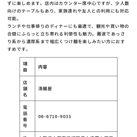
ずに楽しめます。店内はカウンター席中心ですが、少人数
向けのテーブルもあり、家族連れや友人との利用にも対応
可能。
ランチや仕事帰りのディナーにも最適で、観光や買い物の
合間にふらっと立ち寄れる利便性も魅力。難波であっさ
り系から濃厚系まで幅広くつけ麺を楽しみたい方におす
すめです。
項
内容
目
店
舗
清麺屋
名
電
話
06-6710-9033
番
号