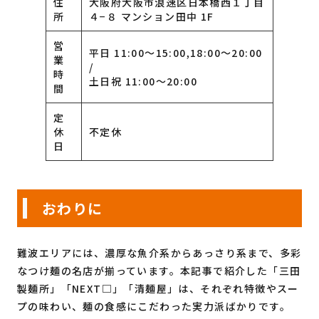
住
大阪府大阪市浪速区日本橋西１丁目
所
４−８ マンション田中 1F
営
平日 11:00〜15:00,18:00〜20:00
業
/
時
土日祝 11:00〜20:00
間
定
休
不定休
日
おわりに
難波エリアには、濃厚な魚介系からあっさり系まで、多彩
なつけ麺の名店が揃っています。本記事で紹介した「三田
製麺所」「NEXT□」「清麺屋」は、それぞれ特徴やスー
プの味わい、麺の食感にこだわった実力派ばかりです。