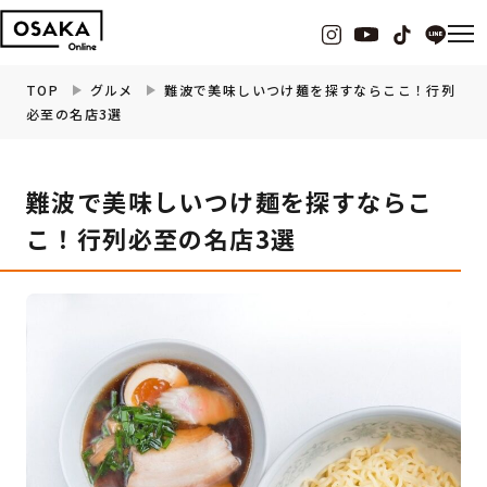
TOP
グルメ
難波で美味しいつけ麺を探すならここ！行列
必至の名店3選
グルメ
難波で美味しいつけ麺を探すならこ
観光・お出かけ
こ！行列必至の名店3選
イベント
ビューティー
フィットネス
暮らし