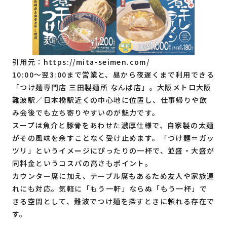
引用元：
https://mita-seimen.com/
10:00〜翌3:00まで営業と、昼から夜遅くまで利用できる
「つけ麺専門店 三田製麺所 なんば店」。大阪メトロ大阪
難波駅／日本橋駅近くの中心地に位置し、仕事帰りや飲
み会後でも立ち寄りやすいのが魅力です。
スープは魚介と豚骨をあわせた濃厚仕様で、自家製の太麺
がその風味を余すことなく受け止めます。「つけ麺＝ガッ
ツリ」というイメージにぴったりの一杯で、並盛・大盛が
同料金というコスパの高さもポイント。
カウンター席に加え、テーブル席もあるため友人や家族連
れにも対応。気軽に「もう一軒」ならぬ「もう一杯」で
きる空間として、難波でつけ麺を探すときに頼れる存在で
す。