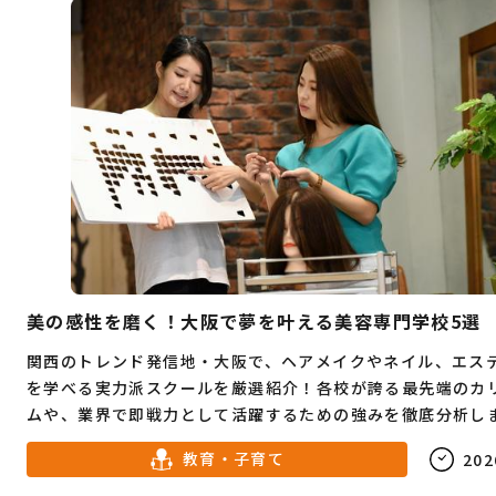
美の感性を磨く！大阪で夢を叶える美容専門学校5選
関西のトレンド発信地・大阪で、ヘアメイクやネイル、エス
を学べる実力派スクールを厳選紹介！各校が誇る最先端のカ
ムや、業界で即戦力として活躍するための強みを徹底分析し
を仕事にしたいすべての進路検討者へ贈る、理想のキャンパ
教育・子育て
202
を見つけるための完全ナビです。