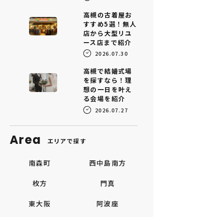
高槻の古着屋お
すすめ5選！無人
店から大型リユ
ース店まで紹介
2026.07.30
高槻で結婚式場
を探すなら！理
想の一日を叶え
る会場を紹介
2026.07.27
Area
エリアで探す
南森町
西中島南方
枚方
門真
東大阪
阿波座