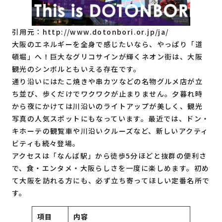
引用元：
http://www.dotonbori.or.jp/ja/
大阪のエネルギーを全身で感じたいなら、やっぱり「道
頓堀」へ！巨大なグリコサインが輝くネオン街は、大阪
観光のシンボルともいえる存在です。
通り沿いにはたこ焼きや串カツなどの名物グルメ店が立
ち並び、歩くだけでワクワクが止まりません。夕暮れ時
から夜にかけては川沿いのライトアップが美しく、観光
写真の人気スポットにもなっています。最近では、ドン・
キホーテの観覧車や川沿いクルーズなど、新しいアクティ
ビティも続々登場。
アクセスは「なんば駅」から徒歩5分ほどと抜群の便利さ
で、食・エンタメ・大阪らしさを一度に楽しめます。初め
て大阪を訪れる方にも、必ず立ち寄ってほしい定番名所で
す。
項目
内容