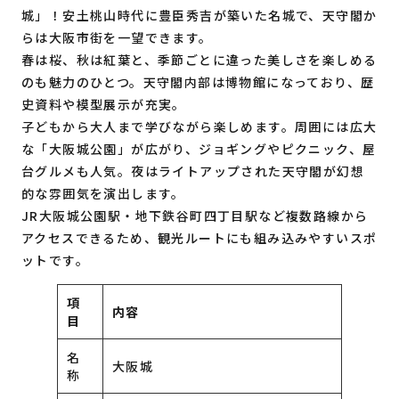
城」！安土桃山時代に豊臣秀吉が築いた名城で、天守閣か
らは大阪市街を一望できます。
春は桜、秋は紅葉と、季節ごとに違った美しさを楽しめる
のも魅力のひとつ。天守閣内部は博物館になっており、歴
史資料や模型展示が充実。
子どもから大人まで学びながら楽しめます。周囲には広大
な「大阪城公園」が広がり、ジョギングやピクニック、屋
台グルメも人気。夜はライトアップされた天守閣が幻想
的な雰囲気を演出します。
JR大阪城公園駅・地下鉄谷町四丁目駅など複数路線から
アクセスできるため、観光ルートにも組み込みやすいスポ
ットです。
項
内容
目
名
大阪城
称