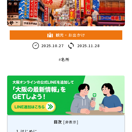
教育・子育て
ビジネス
観光・お出かけ
2025.10.27
2025.11.28
名所
目次
[
非表示
]
1
はじめに