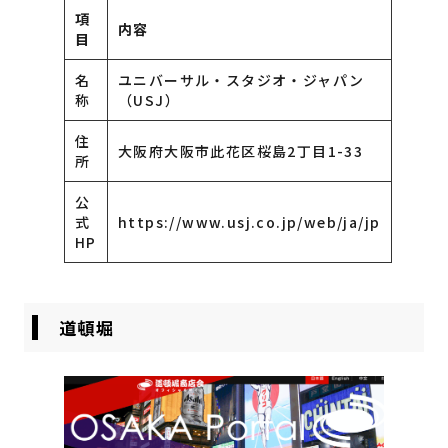
項
内容
目
名
ユニバーサル・スタジオ・ジャパン
称
（USJ）
住
大阪府大阪市此花区桜島2丁目1-33
所
公
式
https://www.usj.co.jp/web/ja/jp
HP
道頓堀