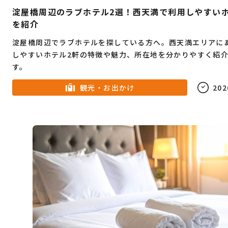
淀屋橋周辺のラブホテル2選！西天満で利用しやすい
を紹介
淀屋橋周辺でラブホテルを探している方へ。西天満エリアに
しやすいホテル2軒の特徴や魅力、所在地を分かりやすく紹
す。
観光・お出かけ
202