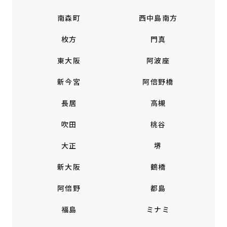
南森町
西中島南方
枚方
門真
東大阪
阿波座
新今宮
阿倍野橋
長居
高槻
吹田
桃谷
大正
堺
新大阪
鶴橋
阿倍野
都島
福島
ミナミ