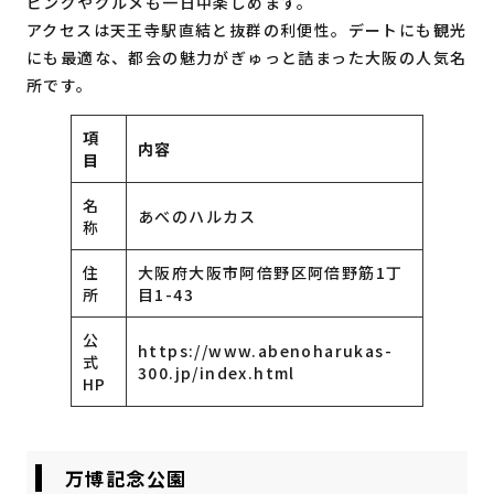
ピングやグルメも一日中楽しめます。
アクセスは天王寺駅直結と抜群の利便性。デートにも観光
にも最適な、都会の魅力がぎゅっと詰まった大阪の人気名
所です。
項
内容
目
名
あべのハルカス
称
住
大阪府大阪市阿倍野区阿倍野筋1丁
所
目1-43
公
https://www.abenoharukas-
式
300.jp/index.html
HP
万博記念公園