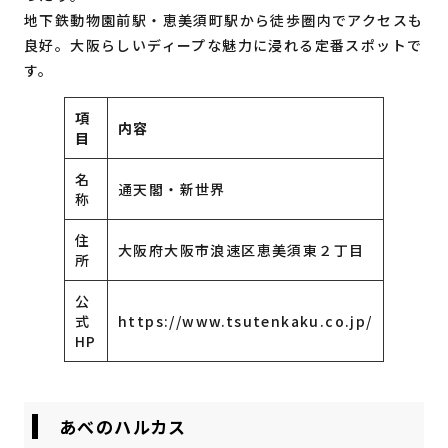
地下鉄動物園前駅・恵美須町駅から徒歩圏内でアクセスも
良好。大阪らしいディープな魅力に浸れる定番スポットで
す。
項
内容
目
名
通天閣・新世界
称
住
大阪府大阪市浪速区恵美須東２丁目
所
公
式
https://www.tsutenkaku.co.jp/
HP
あべのハルカス