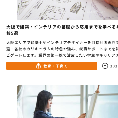
大阪で建築・インテリアの基礎から応用までを学べる
校5選
大阪エリアで建築士やインテリアデザイナーを目指せる専門
選！各校のカリキュラムの特色や強み、就職サポートまでを
ビゲートします。業界の第一線で活躍したい学生やキャリア
を考える社会人必見の情報が満載です。
教育・子育て
202