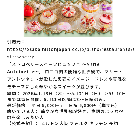
引用元：
https://osaka.hiltonjapan.co.jp/plans/restaurants/
strawberry
「ストロベリースイーツビュッフェ ～Marie
Antoinette～」 ロココ調の優雅な世界観で、マリー・
アントワネットが愛した宮廷をイメージ。ドレスや真珠を
モチーフにした華やかなスイーツが並びます。
期間：
2026年1月8日（木）～5月31日（日） ※5月10日
までは毎日開催、5月11日以降は木〜日曜のみ。
最新価格：
平日 5,800円 / 土日祝 6,800円（税サ込）
向いている人：
華やかな世界観が好き、物語のような空
間を楽しみたい人
【公式予約】：
ヒルトン大阪 フォルク キッチン 予約