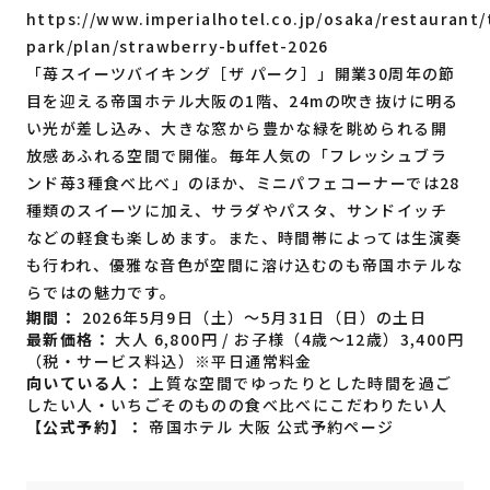
https://www.imperialhotel.co.jp/osaka/restaurant/
park/plan/strawberry-buffet-2026
「苺スイーツバイキング［ザ パーク］」開業30周年の節
目を迎える帝国ホテル大阪の1階、24mの吹き抜けに明る
い光が差し込み、大きな窓から豊かな緑を眺められる開
放感あふれる空間で開催。毎年人気の「フレッシュブラ
ンド苺3種食べ比べ」のほか、ミニパフェコーナーでは28
種類のスイーツに加え、サラダやパスタ、サンドイッチ
などの軽食も楽しめます。また、時間帯によっては生演奏
も行われ、優雅な音色が空間に溶け込むのも帝国ホテルな
らではの魅力です。
期間：
2026年5月9日（土）～5月31日（日）の土日
最新価格：
大人 6,800円 / お子様（4歳〜12歳）3,400円
（税・サービス料込）※平日通常料金
向いている人：
上質な空間でゆったりとした時間を過ご
したい人・いちごそのものの食べ比べにこだわりたい人
【公式予約】：
帝国ホテル 大阪 公式予約ページ