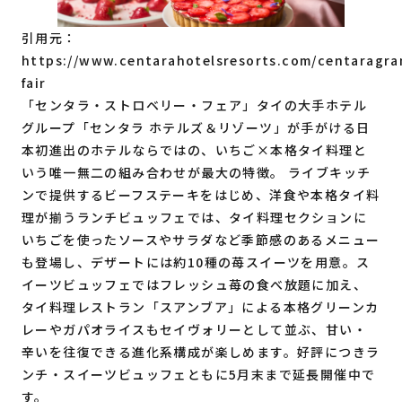
引用元：
https://www.centarahotelsresorts.com/centaragra
fair
「センタラ・ストロベリー・フェア」タイの大手ホテル
グループ「センタラ ホテルズ＆リゾーツ」が手がける日
本初進出のホテルならではの、いちご×本格タイ料理と
いう唯一無二の組み合わせが最大の特徴。 ライブキッチ
ンで提供するビーフステーキをはじめ、洋食や本格タイ料
理が揃うランチビュッフェでは、タイ料理セクションに
いちごを使ったソースやサラダなど季節感のあるメニュー
も登場し、デザートには約10種の苺スイーツを用意。ス
イーツビュッフェではフレッシュ苺の食べ放題に加え、
タイ料理レストラン「スアンブア」による本格グリーンカ
レーやガパオライスもセイヴォリーとして並ぶ、甘い・
辛いを往復できる進化系構成が楽しめます。好評につきラ
ンチ・スイーツビュッフェともに5月末まで延長開催中で
す。