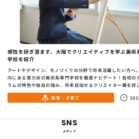
感性を研ぎ澄ます、大阪でクリエイティブを学ぶ美術
学校を紹介
アートやデザイン、モノづくりの分野で将来活躍したい方へ
内にある実力派の美術系専門学校を徹底ナビゲート！各校の
ラムの特色や独自の強み、将来目指せるクリエイター職を詳
きます。進路に悩む高校生から、キャリアチェンジを志す社
教育・子育て
202
必見のガイドです。
SNS
メディア