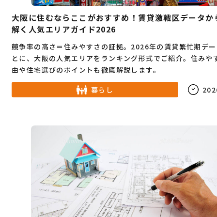
大阪に住むならここがおすすめ！賃貸激戦区データか
解く人気エリアガイド2026
競争率の高さ＝住みやすさの証拠。2026年の賃貸繁忙期デ
とに、大阪の人気エリアをランキング形式でご紹介。住みや
由や住宅選びのポイントも徹底解説します。
暮らし
202