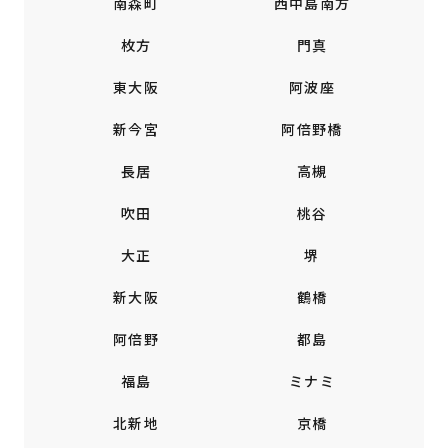
南森町
西中島南方
枚方
門真
東大阪
阿波座
新今宮
阿倍野橋
長居
高槻
吹田
桃谷
大正
堺
新大阪
鶴橋
阿倍野
都島
福島
ミナミ
北新地
京橋