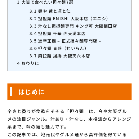
3
大阪で食べたい担々麺7選
3.1
麺や 蓮と凛と仁
3.2
担担麺 ENISHI 大阪本店（エニシ）
3.3
汁なし担担麺専門 キング軒 大阪梅田店
3.4
担担麺 千華 西天満本店
3.5
進辛正麺 ‒ 正式担々麺専門店 ‒
3.6
担々麺 青藍（せいらん）
3.7
麻拉麺 揚揚 大阪天六本店
4
おわりに
はじめに
辛さと香りが食欲をそそる「担々麺」は、今や大阪グル
メの注目ジャンル。汁あり・汁なし、本格派からアレンジ
系まで、味の幅も魅力です。
この記事では、地元民やグルメ通から高評価を得ている