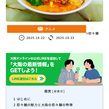
教育・子育て
ビジネス
グルメ
担々麺
2025.10.22
2025.10.23
目次
[
非表示
]
1
はじめに
2
担々麺の魅力と大阪の担々麺の特徴