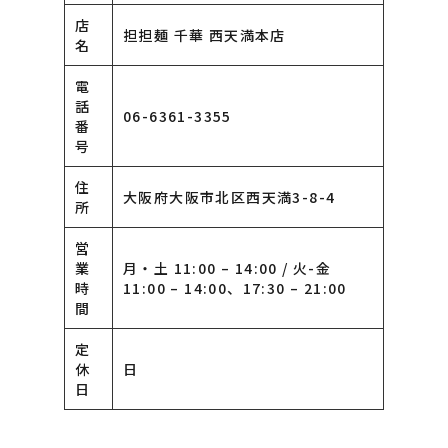
店
担担麺 千華 西天満本店
名
電
話
06-6361-3355
番
号
住
大阪府大阪市北区西天満3-8-4
所
営
業
月・土 11:00 – 14:00 / 火-金
時
11:00 – 14:00、17:30 – 21:00
間
定
休
日
日