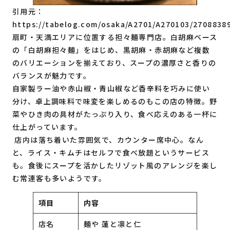
引用元：
https://tabelog.com/osaka/A2701/A270103/2708838
扇町・天満エリアに位置する担々麺専門店。白胡麻ベース
の「白胡麻担々麺」をはじめ、黒胡麻・赤胡麻など複数
のバリエーションを揃えており、スープの濃厚さと香りの
バランスが魅力です。
自家製ラー油や赤山椒・青山椒など香辛料を巧みに使い
分け、卓上調味料で味変を楽しめるのもこの店の特徴。野
菜やひき肉の具材がたっぷり入り、食べ応えのある一杯に
仕上がっています。
店内は落ち着いた雰囲気で、カウンター席中心。なん
と、ライス・キムチはセルフで食べ放題というサービス
も。食後にスープを活かしたリゾット風のアレンジを楽し
む常連客も多いようです。
項目
内容
店名
麺や 蓮と凛と仁