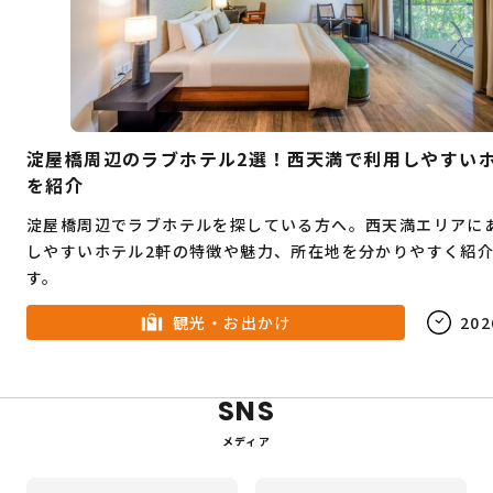
淀屋橋周辺のラブホテル2選！西天満で利用しやすい
を紹介
淀屋橋周辺でラブホテルを探している方へ。西天満エリアに
しやすいホテル2軒の特徴や魅力、所在地を分かりやすく紹
す。
観光・お出かけ
202
SNS
メディア