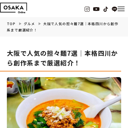
TOP
グルメ
大阪で人気の担々麺7選｜本格四川から創作
系まで厳選紹介！
グルメ
大阪で人気の担々麺7選｜本格四川か
観光・お出かけ
ら創作系まで厳選紹介！
イベント
ビューティー
フィットネス
暮らし