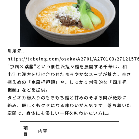
引用元：
https://tabelog.com/osaka/A2701/A270103/2712157
“京風×薬膳”という個性派担々麺を展開する千華は、和
出汁と漢方を掛け合わせたまろやかなスープが魅力。辛さ
控えめの「京風担担麺」や、しっかり刺激的な「四川担
担麺」などを提供。
タピオカ粉入りのもちもち麺と甘めのそぼろ肉が絶妙に
絡み、優しくもクセになる味わいが人気です。落ち着いた
空間で、身体にも優しい一杯を味わいたい方に。
項
内容
目