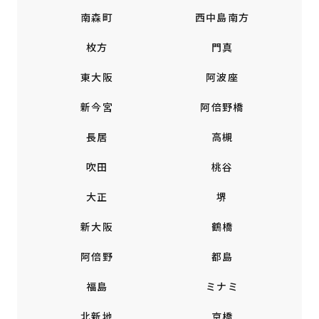
南森町
西中島南方
枚方
門真
東大阪
阿波座
新今宮
阿倍野橋
長居
高槻
吹田
桃谷
大正
堺
新大阪
鶴橋
阿倍野
都島
福島
ミナミ
北新地
京橋