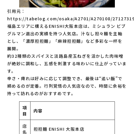
引用元：
https://tabelog.com/osaka/A2701/A270108/2712731
福島エリアに構えるENISHI大阪本店は、ミシュラン ビブ
グルマン選出の実績を持つ人気店。汁なし担々麺を主軸
とし、「濃厚担担麺」「麻辣担担麺」など多彩な一杯を
展開。
約32種類のスパイスと淡路島産玉ねぎを活かした肉味噌
が絶妙に調和し、五感を刺激する味わいに仕上がっていま
す。
辛さ・痺れは好みに応じて調整でき、最後は“追い飯”で
締めるのが定番。行列覚悟の人気店なので、時間に余裕を
持って訪れるのがおすすめです。
項
内容
目
店
担担麺 ENISHI 大阪本店
名