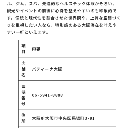
ル、ジム、スパ、先進的なヘルステック体験がそろい、
観光やイベントの前後に心身を整えやすいのも印象的で
す。伝統と現代性を融合させた世界観や、上質な空間づく
りを重視したい人なら、特別感のある大阪滞在を叶えや
すい一軒といえます。
項
内容
目
店
舗
パティーナ大阪
名
電
話
06-6941-8888
番
号
住
大阪府大阪市中央区馬場町3-91
所