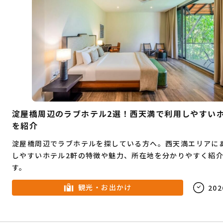
淀屋橋周辺のラブホテル2選！西天満で利用しやすい
を紹介
淀屋橋周辺でラブホテルを探している方へ。西天満エリアに
しやすいホテル2軒の特徴や魅力、所在地を分かりやすく紹
す。
観光・お出かけ
202