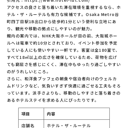
引用元：
https://www.hotel-lut.com/
アクセスの良さと落ち着いた滞在環境を重視するなら、ホ
テル・ザ・ルーテルも有力な候補です。Osaka Metro谷
町四丁目駅1B出口から徒歩約1分という便利な立地にあ
り、観光や移動の拠点にしやすいのが魅力。
館内の案内では、NHK大阪ホールが目の前、大阪城ホー
ルへは電車で約10分とされており、イベント参加を予定
している人にも使いやすい一軒です。客室は全180室で、
すべて18㎡以上の広さを確保しているため、荷物を広げ
ても窮屈さを感じにくく、滞在中もゆったり過ごしやすい
のがうれしいところ。
さらに、和洋食ブッフェの朝食や宿泊者向けのウェルカ
ムドリンクなど、気負いすぎず快適に過ごせる工夫もそろ
っています。派手さよりも、移動のしやすさと落ち着きの
あるホテルステイを求める人にぴったりです。
項目
内容
店舗名
ホテル・ザ・ルーテル