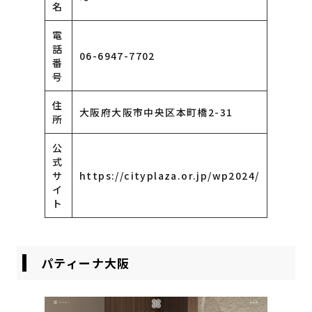
名
電
話
06-6947-7702
番
号
住
大阪府大阪市中央区本町橋2-31
所
公
式
サ
https://cityplaza.or.jp/wp2024/
イ
ト
パティーナ大阪