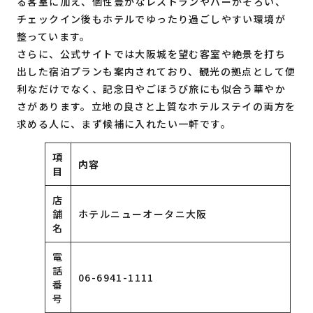
る客室に加え、個性豊かなレストランやバーがそろい、
チェックイン後もホテルでゆったり過ごしやすい環境が
整っています。
さらに、公式サイトでは大阪城を望む客室や絶景を打ち
出した宿泊プランも案内されており、観光の拠点として便
利なだけでなく、記念日やごほうび旅にも似合う華やか
さがあります。立地の良さと上質なホテルステイの両方を
求める人に、まず候補に入れたい一軒です。
項
内容
目
店
舗
ホテルニューオータニ大阪
名
電
話
06-6941-1111
番
号