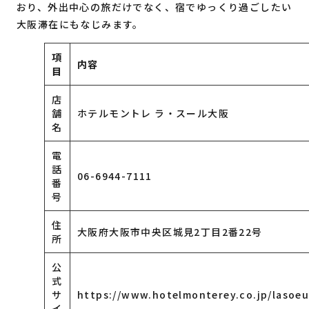
おり、外出中心の旅だけでなく、宿でゆっくり過ごしたい
大阪滞在にもなじみます。
項
内容
目
店
舗
ホテルモントレ ラ・スール大阪
名
電
話
06-6944-7111
番
号
住
大阪府大阪市中央区城見2丁目2番22号
所
公
式
サ
https://www.hotelmonterey.co.jp/lasoe
イ