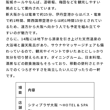
阪城ホールやなんば、道頓堀、梅田などを観光しやすい
拠点として案内されています。
新大阪からは電車で約25分、伊丹空港からはバス・電車
で約1時間、関西国際空港からは約1時間15分とされてい
るため、遠方から大阪へ向かう人でも予定を組み立てや
すいのが魅力です。
さらに、14階には地下から源泉を引き上げた天然温泉の
大浴場と露天風呂があり、サウナやマッサージチェアも備
わっているので、観光やイベントで歩いたあとにしっかり
気分を切り替えられます。ダイニングルーム、日本料理、
酒房などの飲食施設もそろっており、移動の便利さとホテ
ルでのくつろぎやすさを両立したい人にぴったりの一軒
です。
項
内容
目
店
シティプラザ大阪 ～HOTEL & SPA
舗
～