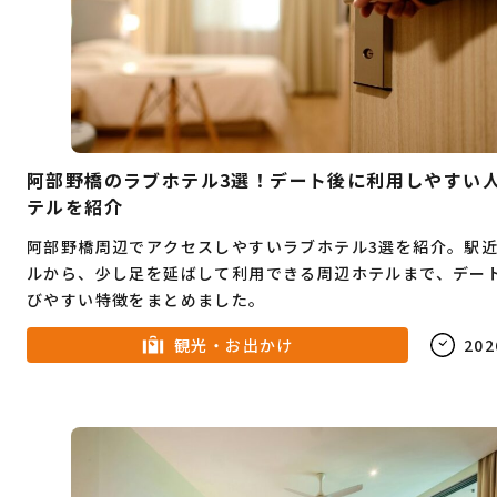
阿部野橋のラブホテル3選！デート後に利用しやすい
テルを紹介
阿部野橋周辺でアクセスしやすいラブホテル3選を紹介。駅
ルから、少し足を延ばして利用できる周辺ホテルまで、デー
びやすい特徴をまとめました。
観光・お出かけ
202