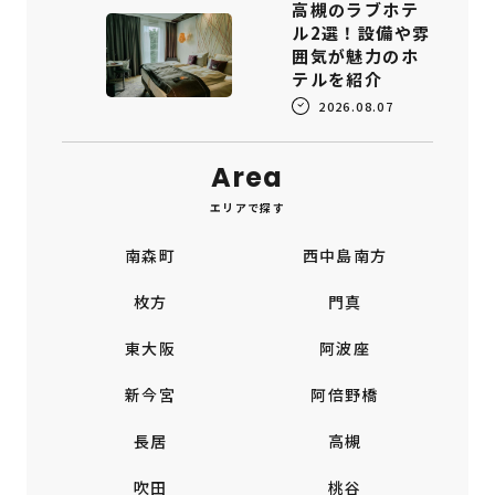
高槻のラブホテ
ル2選！設備や雰
囲気が魅力のホ
テルを紹介
2026.08.07
Area
エリアで探す
南森町
西中島南方
枚方
門真
東大阪
阿波座
新今宮
阿倍野橋
長居
高槻
吹田
桃谷