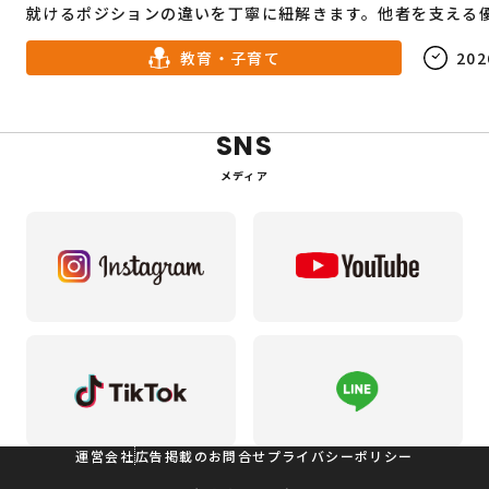
就けるポジションの違いを丁寧に紐解きます。他者を支える
生涯の生業にしたいと願う、進路選択を控えた方やリスター
教育・子育て
202
る社会人へ向けた羅針盤です。
SNS
メディア
運営会社
広告掲載のお問合せ
プライバシーポリシー