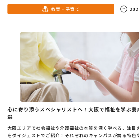
チェンジを志す社会人必見の情報が満載です。
教育・子育て
202
心に寄り添うスペシャリストへ！大阪で福祉を学ぶ養
選
大阪エリアで社会福祉や介護福祉の本質を深く学べる、注目
をダイジェストでご紹介！それぞれのキャンパスが誇る特色