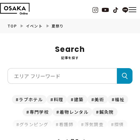
TOP
イベント
夏祭り
グルメ
Search
記事を探す
観光・お出かけ
イベント
ビューティー
ラブホテル
料理
建築
美術
福祉
専門学校
着物レンタル
鍼灸院
フィットネス
グランピング
看護師
浮気調査
探偵
暮らし
クマ取り
修理
水道
釣り
ホテル