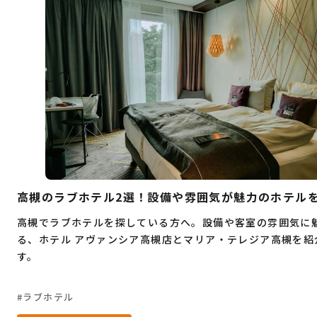
デート
大人旅
コワーキングスペース
桜
穴場
グルメ
ビジネス
お祭り
イベント
自然
観光
ゴルフ
ヨガ
フィットネス
ショッピングモール
暮らし
ランチ
海鮮
居酒屋
もつ鍋
高槻のラブホテル2選！設備や雰囲気が魅力のホテル
高槻でラブホテルを探している方へ。設備や客室の雰囲気に
る、ホテル アヴァンシア高槻店とマリア・テレジア高槻を紹
す。
ラブホテル