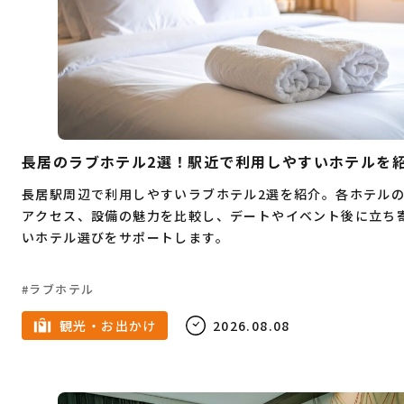
つけ麺
温泉
お肉
天ぷら
イカ
テレワーク
担々麺
高校生
安い
フェス
室内
テレアポ
焼き鳥
和食
イルミネーション
オムライス
SNS運用
祭事
バー
焼肉
家族
カフェ
春
長居のラブホテル2選！駅近で利用しやすいホテルを
7月
キャンプ
6月
夜景
定食
長居駅周辺で利用しやすいラブホテル2選を紹介。各ホテル
アクセス、設備の魅力を比較し、デートやイベント後に立ち
5月
ドライブ
雨の日
スーツ
4月
いホテル選びをサポートします。
メンズ服
ダンス
水炊き
3月
古着
ラブホテル
ピラティス
2月
ショッピング
女性専用
観光・お出かけ
2026.08.08
1月
名所
ジム
パーソナルトレーニング
ラーメン
夏
広告代理店
8月
冬