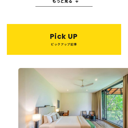
もっと見る
教育・子育て
ピーリング
ハイフ
糸リフト
小顔注射
ヒアルロン酸
買取
M＆A
ボトックス
ビジネス
歯医者
バレンタイン
キャバクラ
Pick UP
スイーツ
就職活動
ウエディング
喫茶店
ピックアップ記事
たこ焼き
スペイン
串カツ
美容医療
和菓子
鍋
パスタ
結婚式
10月
ハウスクリーニング
インプラント
オフィス
住宅
夏祭り
税理士
美肌治療
整体
眉毛サロン
ヘッドスパ
美容室
システム開発
転職
旅行
観光・お出かけ
エステ
AGAクリニック
Web制作
資格