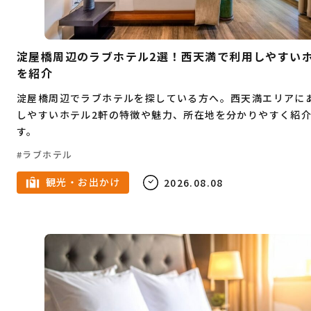
Webデザイン
プログラミング
教育
不動産
結婚
父の日
娯楽
塾
淀屋橋周辺のラブホテル2選！西天満で利用しやすい
英会話
フレンチ
クラフトビール
を紹介
淀屋橋周辺でラブホテルを探している方へ。西天満エリアに
韓国料理
寿司
すき焼き
蕎麦
ピザ
しやすいホテル2軒の特徴や魅力、所在地を分かりやすく紹
ハンバーガー
炉端焼き
ホワイトデー
す。
鉄板焼き
スイーツ
スケボー
食べ放題
ラブホテル
お正月
ハンバーグ
しゃぶしゃぶ
カレー
観光・お出かけ
2026.08.08
イタリアン
パン
サウナ
脱毛
ビューティー
ジュエリー
受験
予備校
中華料理
インターンシップ
うどん
とんかつ
モーニング
ベンチャー企業