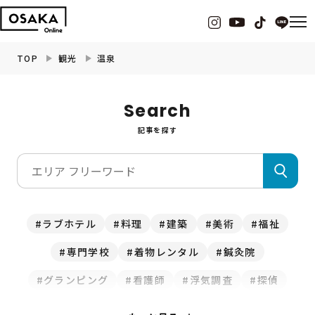
TOP
観光
温泉
グルメ
Search
記事を探す
観光・お出かけ
イベント
ビューティー
ラブホテル
料理
建築
美術
福祉
専門学校
着物レンタル
鍼灸院
フィットネス
グランピング
看護師
浮気調査
探偵
暮らし
クマ取り
修理
水道
釣り
ホテル