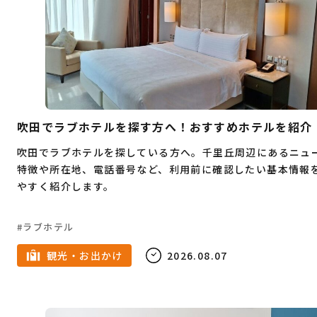
つけ麺
温泉
お肉
天ぷら
イカ
テレワーク
担々麺
高校生
安い
フェス
室内
テレアポ
焼き鳥
和食
イルミネーション
オムライス
SNS運用
祭事
バー
焼肉
家族
カフェ
春
吹田でラブホテルを探す方へ！おすすめホテルを紹介
7月
キャンプ
6月
夜景
定食
吹田でラブホテルを探している方へ。千里丘周辺にあるニュ
特徴や所在地、電話番号など、利用前に確認したい基本情報
5月
ドライブ
雨の日
スーツ
4月
やすく紹介します。
メンズ服
ダンス
水炊き
3月
古着
ラブホテル
ピラティス
2月
ショッピング
女性専用
観光・お出かけ
2026.08.07
1月
名所
ジム
パーソナルトレーニング
ラーメン
夏
広告代理店
8月
冬