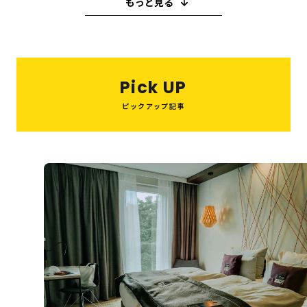
もっと見る
教育・子育て
ピーリング
ハイフ
糸リフト
小顔注射
ヒアルロン酸
買取
M＆A
ボトックス
ビジネス
歯医者
バレンタイン
キャバクラ
Pick UP
スイーツ
就職活動
ウエディング
喫茶店
ピックアップ記事
たこ焼き
スペイン
串カツ
美容医療
和菓子
鍋
パスタ
結婚式
10月
ハウスクリーニング
インプラント
オフィス
住宅
夏祭り
税理士
美肌治療
整体
眉毛サロン
ヘッドスパ
美容室
システム開発
転職
旅行
観光・お出かけ
エステ
AGAクリニック
Web制作
資格