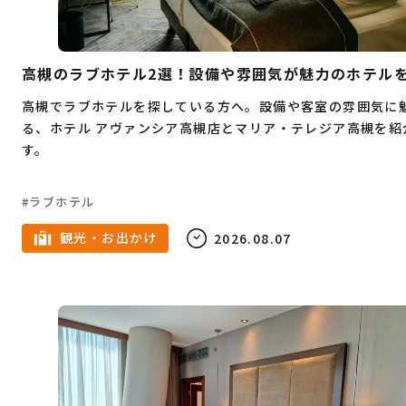
Webデザイン
プログラミング
教育
不動産
結婚
父の日
娯楽
塾
高槻のラブホテル2選！設備や雰囲気が魅力のホテル
英会話
フレンチ
クラフトビール
高槻でラブホテルを探している方へ。設備や客室の雰囲気に
る、ホテル アヴァンシア高槻店とマリア・テレジア高槻を紹
韓国料理
寿司
すき焼き
蕎麦
ピザ
す。
ハンバーガー
炉端焼き
ホワイトデー
鉄板焼き
スイーツ
スケボー
食べ放題
ラブホテル
お正月
ハンバーグ
しゃぶしゃぶ
カレー
観光・お出かけ
2026.08.07
イタリアン
パン
サウナ
脱毛
ビューティー
ジュエリー
受験
予備校
中華料理
インターンシップ
うどん
とんかつ
モーニング
ベンチャー企業