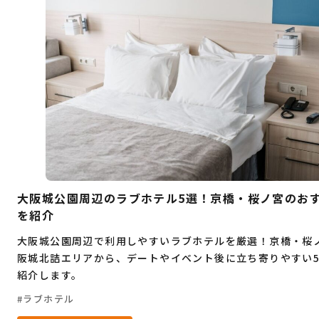
デート
大人旅
コワーキングスペース
桜
穴場
グルメ
ビジネス
お祭り
イベント
自然
観光
ゴルフ
ヨガ
フィットネス
ショッピングモール
暮らし
ランチ
海鮮
居酒屋
もつ鍋
大阪城公園周辺のラブホテル5選！京橋・桜ノ宮のお
を紹介
大阪城公園周辺で利用しやすいラブホテルを厳選！京橋・桜
阪城北詰エリアから、デートやイベント後に立ち寄りやすい
紹介します。
ラブホテル