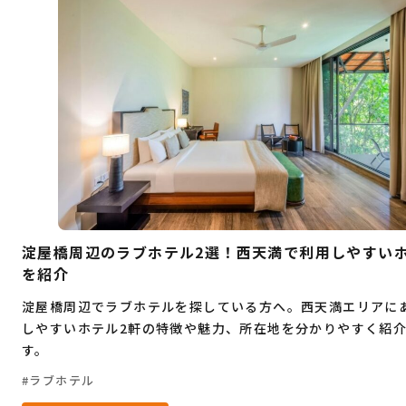
デート
大人旅
コワーキングスペース
桜
穴場
グルメ
ビジネス
お祭り
イベント
自然
観光
ゴルフ
ヨガ
フィットネス
ショッピングモール
暮らし
ランチ
海鮮
居酒屋
もつ鍋
淀屋橋周辺のラブホテル2選！西天満で利用しやすい
を紹介
淀屋橋周辺でラブホテルを探している方へ。西天満エリアに
しやすいホテル2軒の特徴や魅力、所在地を分かりやすく紹
す。
ラブホテル