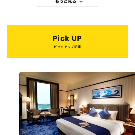
もっと見る
教育・子育て
ピーリング
ハイフ
糸リフト
小顔注射
ヒアルロン酸
買取
M＆A
ボトックス
ビジネス
歯医者
バレンタイン
キャバクラ
Pick UP
スイーツ
就職活動
ウエディング
喫茶店
ピックアップ記事
たこ焼き
スペイン
串カツ
美容医療
和菓子
鍋
パスタ
結婚式
10月
ハウスクリーニング
インプラント
オフィス
住宅
夏祭り
税理士
美肌治療
整体
眉毛サロン
ヘッドスパ
美容室
システム開発
転職
旅行
観光・お出かけ
エステ
AGAクリニック
Web制作
資格