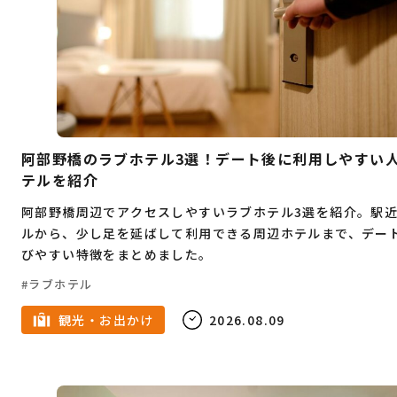
つけ麺
温泉
お肉
天ぷら
イカ
テレワーク
担々麺
高校生
安い
フェス
室内
テレアポ
焼き鳥
和食
イルミネーション
オムライス
SNS運用
祭事
バー
焼肉
家族
カフェ
春
阿部野橋のラブホテル3選！デート後に利用しやすい
テルを紹介
7月
キャンプ
6月
夜景
定食
阿部野橋周辺でアクセスしやすいラブホテル3選を紹介。駅
5月
ドライブ
雨の日
スーツ
4月
ルから、少し足を延ばして利用できる周辺ホテルまで、デー
びやすい特徴をまとめました。
メンズ服
ダンス
水炊き
3月
古着
ラブホテル
ピラティス
2月
ショッピング
女性専用
観光・お出かけ
2026.08.09
1月
名所
ジム
パーソナルトレーニング
ラーメン
夏
広告代理店
8月
冬