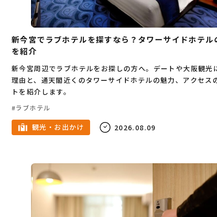
Webデザイン
プログラミング
教育
不動産
結婚
父の日
娯楽
塾
新今宮でラブホテルを探すなら？タワーサイドホテル
英会話
フレンチ
クラフトビール
を紹介
新今宮周辺でラブホテルをお探しの方へ。デートや大阪観光
韓国料理
寿司
すき焼き
蕎麦
ピザ
理由と、通天閣近くのタワーサイドホテルの魅力、アクセス
ハンバーガー
炉端焼き
ホワイトデー
トを紹介します。
鉄板焼き
スイーツ
スケボー
食べ放題
ラブホテル
お正月
ハンバーグ
しゃぶしゃぶ
カレー
観光・お出かけ
2026.08.09
イタリアン
パン
サウナ
脱毛
ビューティー
ジュエリー
受験
予備校
中華料理
インターンシップ
うどん
とんかつ
モーニング
ベンチャー企業