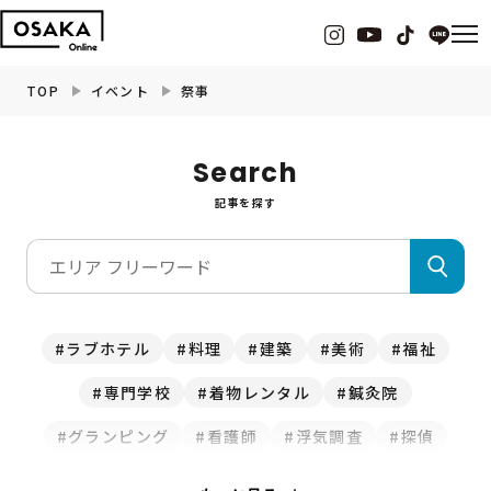
TOP
イベント
祭事
グルメ
Search
記事を探す
観光・お出かけ
イベント
ビューティー
ラブホテル
料理
建築
美術
福祉
専門学校
着物レンタル
鍼灸院
フィットネス
グランピング
看護師
浮気調査
探偵
暮らし
クマ取り
修理
水道
釣り
ホテル