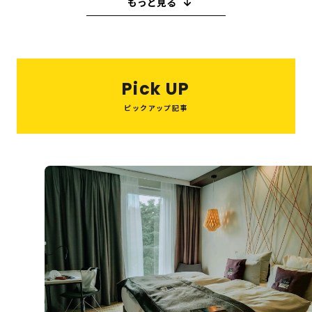
もっと見る
教育・子育て
ピーリング
ハイフ
糸リフト
小顔注射
ヒアルロン酸
買取
M＆A
ボトックス
ビジネス
歯医者
バレンタイン
キャバクラ
Pick UP
スイーツ
就職活動
ウエディング
喫茶店
ピックアップ記事
たこ焼き
スペイン
串カツ
美容医療
和菓子
鍋
パスタ
結婚式
10月
ハウスクリーニング
インプラント
オフィス
住宅
夏祭り
税理士
美肌治療
整体
眉毛サロン
ヘッドスパ
美容室
システム開発
転職
旅行
観光・お出かけ
エステ
AGAクリニック
Web制作
資格