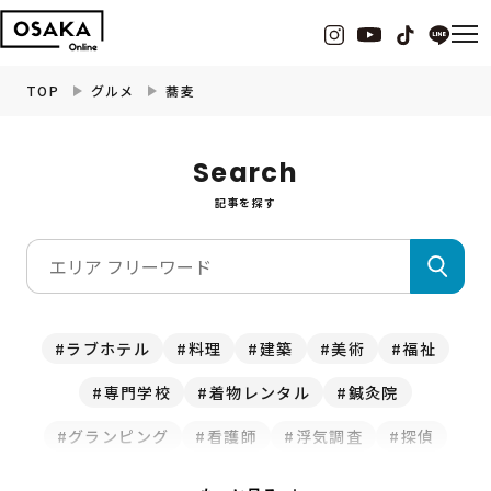
TOP
グルメ
蕎麦
グルメ
Search
記事を探す
観光・お出かけ
イベント
ビューティー
ラブホテル
料理
建築
美術
福祉
専門学校
着物レンタル
鍼灸院
フィットネス
グランピング
看護師
浮気調査
探偵
暮らし
クマ取り
修理
水道
釣り
ホテル