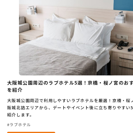
デート
大人旅
コワーキングスペース
桜
穴場
グルメ
ビジネス
お祭り
イベント
自然
観光
ゴルフ
ヨガ
フィットネス
ショッピングモール
暮らし
ランチ
海鮮
居酒屋
もつ鍋
大阪城公園周辺のラブホテル5選！京橋・桜ノ宮のお
を紹介
大阪城公園周辺で利用しやすいラブホテルを厳選！京橋・桜
阪城北詰エリアから、デートやイベント後に立ち寄りやすい
紹介します。
ラブホテル