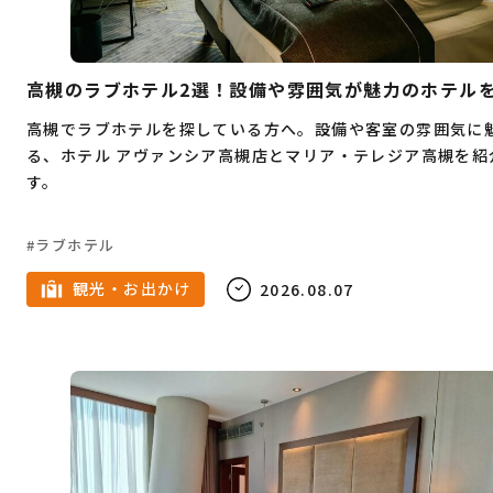
Webデザイン
プログラミング
教育
不動産
結婚
父の日
娯楽
塾
高槻のラブホテル2選！設備や雰囲気が魅力のホテル
英会話
フレンチ
クラフトビール
高槻でラブホテルを探している方へ。設備や客室の雰囲気に
る、ホテル アヴァンシア高槻店とマリア・テレジア高槻を紹
韓国料理
寿司
すき焼き
蕎麦
ピザ
す。
ハンバーガー
炉端焼き
ホワイトデー
鉄板焼き
スイーツ
スケボー
食べ放題
ラブホテル
お正月
ハンバーグ
しゃぶしゃぶ
カレー
観光・お出かけ
2026.08.07
イタリアン
パン
サウナ
脱毛
ビューティー
ジュエリー
受験
予備校
中華料理
インターンシップ
うどん
とんかつ
モーニング
ベンチャー企業