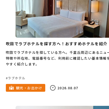
つけ麺
温泉
お肉
天ぷら
イカ
テレワーク
担々麺
高校生
安い
フェス
室内
テレアポ
焼き鳥
和食
イルミネーション
オムライス
SNS運用
祭事
バー
焼肉
家族
カフェ
春
吹田でラブホテルを探す方へ！おすすめホテルを紹介
7月
キャンプ
6月
夜景
定食
吹田でラブホテルを探している方へ。千里丘周辺にあるニュ
特徴や所在地、電話番号など、利用前に確認したい基本情報
5月
ドライブ
雨の日
スーツ
4月
やすく紹介します。
メンズ服
ダンス
水炊き
3月
古着
ラブホテル
ピラティス
2月
ショッピング
女性専用
観光・お出かけ
2026.08.07
1月
名所
ジム
パーソナルトレーニング
ラーメン
夏
広告代理店
8月
冬