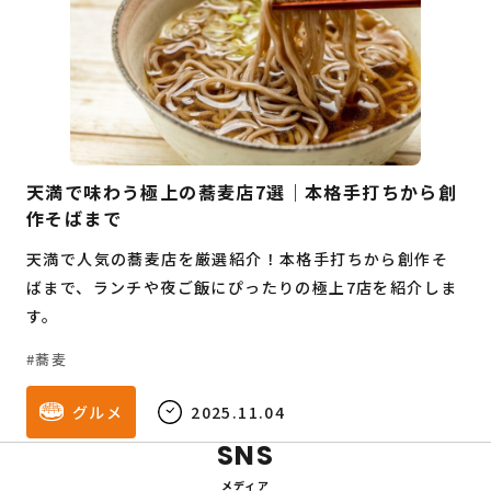
天満で味わう極上の蕎麦店7選｜本格手打ちから創
作そばまで
天満で人気の蕎麦店を厳選紹介！本格手打ちから創作そ
ばまで、ランチや夜ご飯にぴったりの極上7店を紹介しま
す。
蕎麦
グルメ
2025.11.04
SNS
メディア