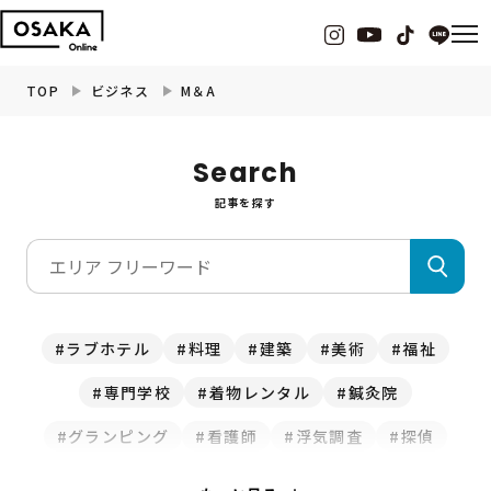
TOP
ビジネス
M＆A
グルメ
Search
記事を探す
観光・お出かけ
イベント
ビューティー
ラブホテル
料理
建築
美術
福祉
専門学校
着物レンタル
鍼灸院
フィットネス
グランピング
看護師
浮気調査
探偵
暮らし
クマ取り
修理
水道
釣り
ホテル