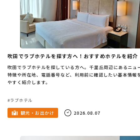
つけ麺
温泉
お肉
天ぷら
イカ
テレワーク
担々麺
高校生
安い
フェス
室内
テレアポ
焼き鳥
和食
イルミネーション
オムライス
SNS運用
祭事
バー
焼肉
家族
カフェ
春
吹田でラブホテルを探す方へ！おすすめホテルを紹介
7月
キャンプ
6月
夜景
定食
吹田でラブホテルを探している方へ。千里丘周辺にあるニュ
特徴や所在地、電話番号など、利用前に確認したい基本情報
5月
ドライブ
雨の日
スーツ
4月
やすく紹介します。
メンズ服
ダンス
水炊き
3月
古着
ラブホテル
ピラティス
2月
ショッピング
女性専用
観光・お出かけ
2026.08.07
1月
名所
ジム
パーソナルトレーニング
ラーメン
夏
広告代理店
8月
冬