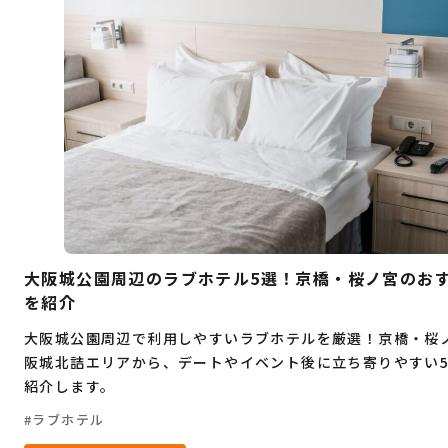
デート
大人旅
コワーキングスペース
桜
穴場
グルメ
ビジネス
お祭り
イベント
自然
観光
ゴルフ
ヨガ
フィットネス
ショッピングモール
暮らし
ランチ
海鮮
居酒屋
もつ鍋
大阪城公園周辺のラブホテル5選！京橋・桜ノ宮のお
を紹介
大阪城公園周辺で利用しやすいラブホテルを厳選！京橋・桜
阪城北詰エリアから、デートやイベント後に立ち寄りやすい
紹介します。
ラブホテル