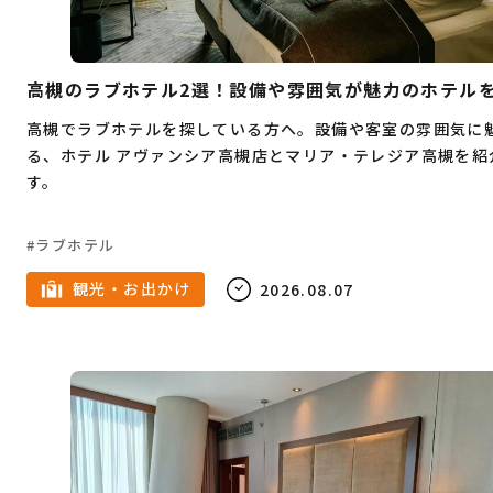
Webデザイン
プログラミング
教育
不動産
結婚
父の日
娯楽
塾
高槻のラブホテル2選！設備や雰囲気が魅力のホテル
英会話
フレンチ
クラフトビール
高槻でラブホテルを探している方へ。設備や客室の雰囲気に
る、ホテル アヴァンシア高槻店とマリア・テレジア高槻を紹
韓国料理
寿司
すき焼き
蕎麦
ピザ
す。
ハンバーガー
炉端焼き
ホワイトデー
鉄板焼き
スイーツ
スケボー
食べ放題
ラブホテル
お正月
ハンバーグ
しゃぶしゃぶ
カレー
観光・お出かけ
2026.08.07
イタリアン
パン
サウナ
脱毛
ビューティー
ジュエリー
受験
予備校
中華料理
インターンシップ
うどん
とんかつ
モーニング
ベンチャー企業