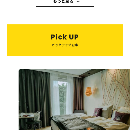
もっと見る
教育・子育て
ピーリング
ハイフ
糸リフト
小顔注射
ヒアルロン酸
買取
M＆A
ボトックス
ビジネス
歯医者
バレンタイン
キャバクラ
Pick UP
スイーツ
就職活動
ウエディング
喫茶店
ピックアップ記事
たこ焼き
スペイン
串カツ
美容医療
和菓子
鍋
パスタ
結婚式
10月
ハウスクリーニング
インプラント
オフィス
住宅
夏祭り
税理士
美肌治療
整体
眉毛サロン
ヘッドスパ
美容室
システム開発
転職
旅行
観光・お出かけ
エステ
AGAクリニック
Web制作
資格