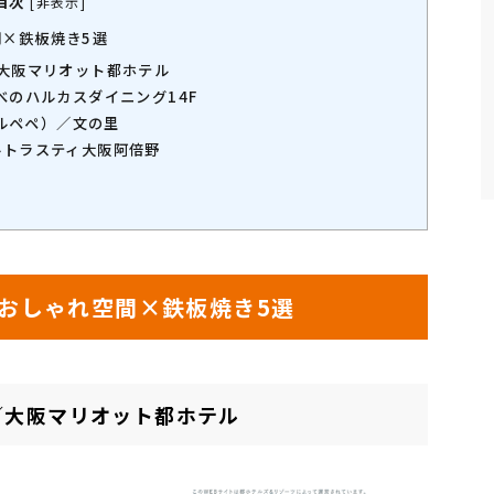
目次
[
非表示
]
×鉄板焼き5選
／大阪マリオット都ホテル
べのハルカスダイニング14F
セルペペ）／文の里
ルトラスティ大阪阿倍野
おしゃれ空間×鉄板焼き5選
／大阪マリオット都ホテル