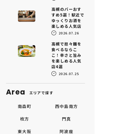
高槻のバーおす
すめ5選！駅近で
ゆっくりお酒を
楽しめる人気店
2026.07.26
高槻で担々麺を
食べるならこ
こ！辛さと旨み
を楽しめる人気
店4選
2026.07.25
Area
エリアで探す
南森町
西中島南方
枚方
門真
東大阪
阿波座