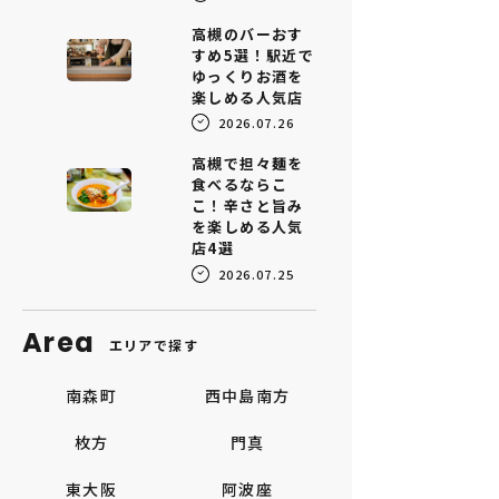
高槻のバーおす
すめ5選！駅近で
ゆっくりお酒を
楽しめる人気店
2026.07.26
高槻で担々麺を
食べるならこ
こ！辛さと旨み
を楽しめる人気
店4選
2026.07.25
Area
エリアで探す
南森町
西中島南方
枚方
門真
東大阪
阿波座