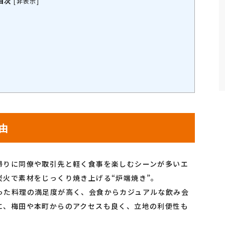
目次
[
非表示
]
由
帰りに同僚や取引先と軽く食事を楽しむシーンが多いエ
火で素材をじっくり焼き上げる“炉端焼き”。
った料理の満足度が高く、会食からカジュアルな飲み会
に、梅田や本町からのアクセスも良く、立地の利便性も