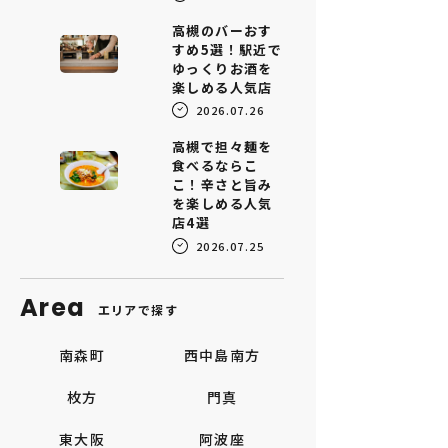
高槻のバーおす
すめ5選！駅近で
ゆっくりお酒を
楽しめる人気店
2026.07.26
高槻で担々麺を
食べるならこ
こ！辛さと旨み
を楽しめる人気
店4選
2026.07.25
Area
エリアで探す
南森町
西中島南方
枚方
門真
東大阪
阿波座