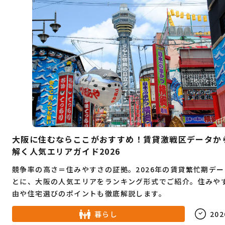
大阪に住むならここがおすすめ！賃貸激戦区データか
解く人気エリアガイド2026
競争率の高さ＝住みやすさの証拠。2026年の賃貸繁忙期デ
とに、大阪の人気エリアをランキング形式でご紹介。住みや
由や住宅選びのポイントも徹底解説します。
暮らし
202