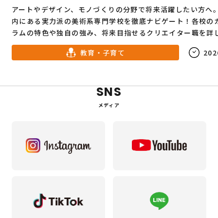
アートやデザイン、モノづくりの分野で将来活躍したい方へ
内にある実力派の美術系専門学校を徹底ナビゲート！各校の
ラムの特色や独自の強み、将来目指せるクリエイター職を詳
きます。進路に悩む高校生から、キャリアチェンジを志す社
教育・子育て
202
必見のガイドです。
SNS
メディア