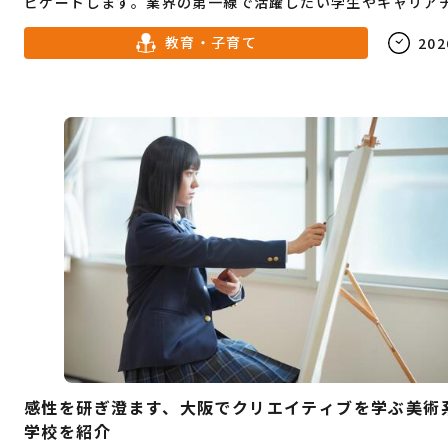
ビゲートします。業界の第一線で活躍したい学生やキャリア
を考える社会人必見の情報が満載です。
教育・子育て
202
感性を研ぎ澄ます、大阪でクリエイティブを学ぶ美術
学校を紹介