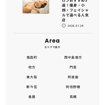
ロンおすすめ5
選！痩身・小
顔・フェイシャ
ルで選べる人気
店
2026.07.29
Area
エリアで探す
南森町
西中島南方
枚方
門真
東大阪
阿波座
新今宮
阿倍野橋
長居
高槻