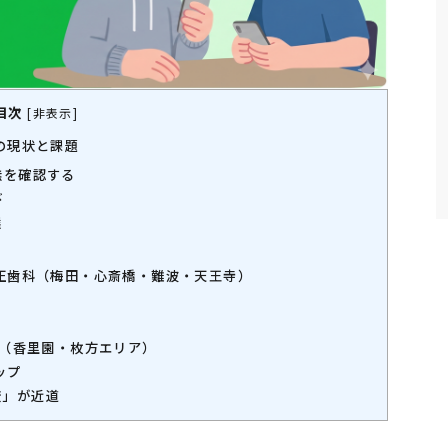
目次
[
非表示
]
の現状と課題
無を確認する
び
選
矯正歯科（梅田・心斎橋・難波・天王寺）
院（香里園・枚方エリア）
ップ
較」が近道