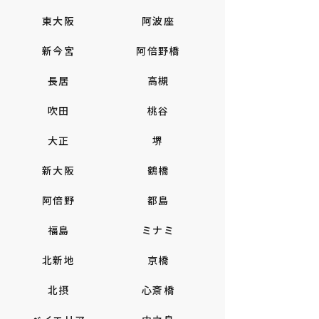
東大阪
阿波座
新今宮
阿倍野橋
長居
高槻
吹田
桃谷
大正
堺
新大阪
鶴橋
阿倍野
都島
福島
ミナミ
北新地
京橋
北摂
心斎橋