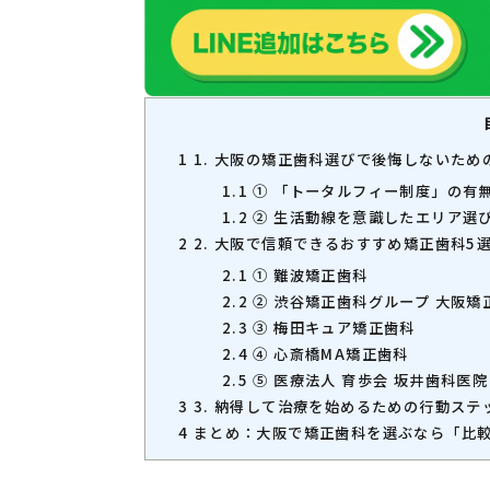
1
1. 大阪の矯正歯科選びで後悔しないため
1.1
① 「トータルフィー制度」の有
1.2
② 生活動線を意識したエリア選
2
2. 大阪で信頼できるおすすめ矯正歯科5
2.1
① 難波矯正歯科
2.2
② 渋谷矯正歯科グループ 大阪
2.3
③ 梅田キュア矯正歯科
2.4
④ 心斎橋MA矯正歯科
2.5
⑤ 医療法人 育歩会 坂井歯科医
3
3. 納得して治療を始めるための行動ステ
4
まとめ：大阪で矯正歯科を選ぶなら「比