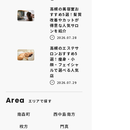
高槻の美容室お
すすめ5選！髪質
改善やカットが
得意な人気サロ
ンを紹介
2026.07.28
高槻のエステサ
ロンおすすめ5
選！痩身・小
顔・フェイシャ
ルで選べる人気
店
2026.07.29
Area
エリアで探す
南森町
西中島南方
枚方
門真