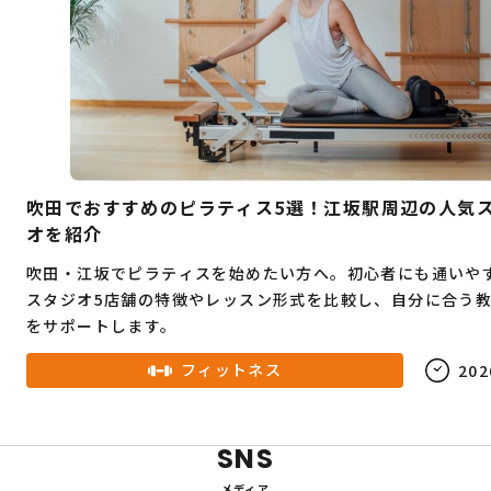
吹田でおすすめのピラティス5選！江坂駅周辺の人気
オを紹介
吹田・江坂でピラティスを始めたい方へ。初心者にも通いや
スタジオ5店舗の特徴やレッスン形式を比較し、自分に合う
をサポートします。
フィットネス
202
SNS
メディア