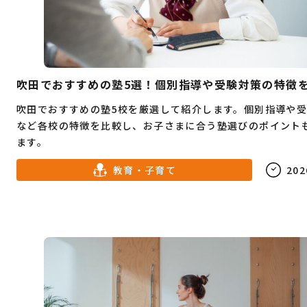
吹田でおすすめの塾5選！個別指導や受験対策の特徴
吹田でおすすめの塾5校を厳選して紹介します。個別指導や
など各校の特徴を比較し、お子さまに合う塾選びのポイント
ます。
教育・子育て
202