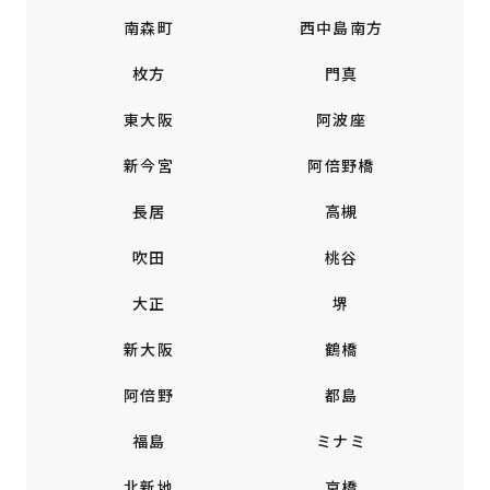
南森町
西中島南方
枚方
門真
東大阪
阿波座
新今宮
阿倍野橋
長居
高槻
吹田
桃谷
大正
堺
新大阪
鶴橋
阿倍野
都島
福島
ミナミ
北新地
京橋