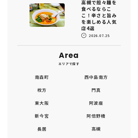
高槻で担々麺を
食べるならこ
こ！辛さと旨み
を楽しめる人気
店4選
2026.07.25
Area
エリアで探す
南森町
西中島南方
枚方
門真
東大阪
阿波座
新今宮
阿倍野橋
長居
高槻