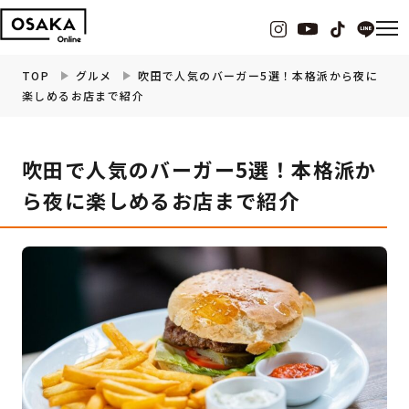
TOP
グルメ
吹田で人気のバーガー5選！本格派から夜に
楽しめるお店まで紹介
グルメ
吹田で人気のバーガー5選！本格派か
観光・お出かけ
ら夜に楽しめるお店まで紹介
イベント
ビューティー
フィットネス
暮らし