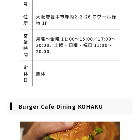
号
住
大阪府豊中市寺内2-2-26 ロワール緑
所
地 1F
営
月曜〜金曜 11:00〜15:00／17:00〜
業
20:00、土曜・日曜・祝日 11:00〜
時
20:00
間
定
休
無休
日
Burger Cafe Dining KOHAKU