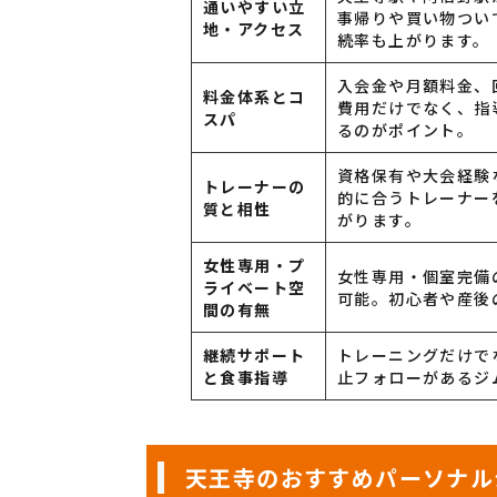
通いやすい立
事帰りや買い物つい
地・アクセス
続率も上がります。
入会金や月額料金、
料金体系とコ
費用だけでなく、指
スパ
るのがポイント。
資格保有や大会経験
トレーナーの
的に合うトレーナー
質と相性
がります。
女性専用・プ
女性専用・個室完備
ライベート空
可能。初心者や産後
間の有無
継続サポート
トレーニングだけで
と食事指導
止フォローがあるジ
天王寺のおすすめパーソナル