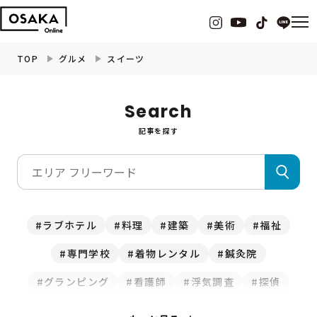
TOP
グルメ
スイーツ
グルメ
Search
記事を探す
観光・お出かけ
イベント
ビューティー
ラブホテル
料理
建築
美術
福祉
専門学校
着物レンタル
鍼灸院
フィットネス
グランピング
看護師
浮気調査
探偵
暮らし
クマ取り
修理
水道
釣り
ホテル