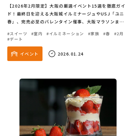
【2026年2月限定】大阪の厳選イベント15選を徹底ガイ
ド！最終日を迎える大阪城イルミナージュやUSJ「ユニ
春」、完売必至のバレンタイン催事、大阪マラソンまで
網羅。各イベントの公式サイト、確定料金、アクセスが2
スイーツ
室内
イルミネーション
家族
春
2月
行紹介でパッとわかる比較表付き。冬の大阪を遊び尽くす
デート
最新情報を今すぐチェック！
イベント
2026.01.24