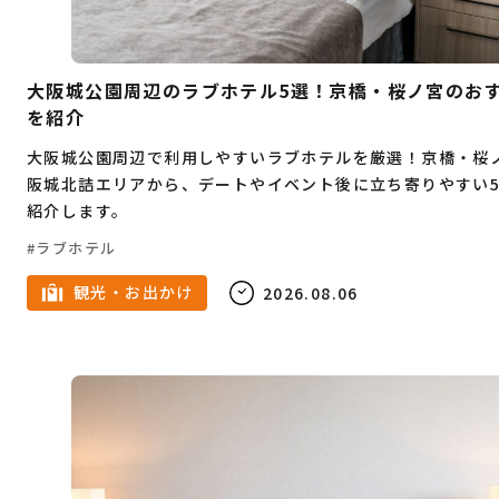
Webデザイン
プログラミング
教育
不動産
結婚
父の日
娯楽
塾
大阪城公園周辺のラブホテル5選！京橋・桜ノ宮のお
英会話
フレンチ
クラフトビール
を紹介
大阪城公園周辺で利用しやすいラブホテルを厳選！京橋・桜
韓国料理
寿司
すき焼き
蕎麦
ピザ
阪城北詰エリアから、デートやイベント後に立ち寄りやすい
ハンバーガー
炉端焼き
ホワイトデー
紹介します。
鉄板焼き
スイーツ
スケボー
食べ放題
ラブホテル
お正月
ハンバーグ
しゃぶしゃぶ
カレー
観光・お出かけ
2026.08.06
イタリアン
パン
サウナ
脱毛
ビューティー
ジュエリー
受験
予備校
中華料理
インターンシップ
うどん
とんかつ
モーニング
ベンチャー企業