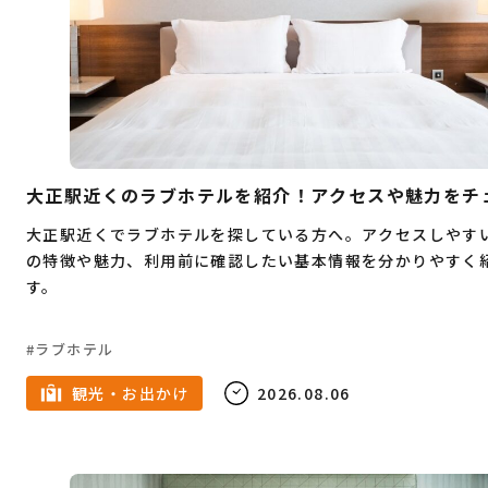
つけ麺
温泉
お肉
天ぷら
イカ
テレワーク
担々麺
高校生
安い
フェス
室内
テレアポ
焼き鳥
和食
イルミネーション
オムライス
SNS運用
祭事
バー
焼肉
家族
カフェ
春
大正駅近くのラブホテルを紹介！アクセスや魅力をチ
7月
キャンプ
6月
夜景
定食
大正駅近くでラブホテルを探している方へ。アクセスしやす
の特徴や魅力、利用前に確認したい基本情報を分かりやすく
5月
ドライブ
雨の日
スーツ
4月
す。
メンズ服
ダンス
水炊き
3月
古着
ラブホテル
ピラティス
2月
ショッピング
女性専用
観光・お出かけ
2026.08.06
1月
名所
ジム
パーソナルトレーニング
ラーメン
夏
広告代理店
8月
冬