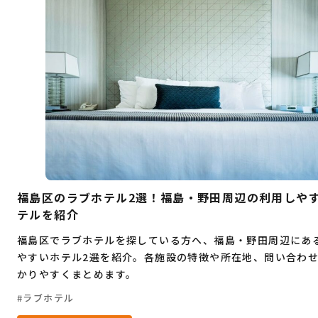
デート
大人旅
コワーキングスペース
桜
穴場
グルメ
ビジネス
お祭り
イベント
自然
観光
ゴルフ
ヨガ
フィットネス
ショッピングモール
暮らし
ランチ
海鮮
居酒屋
もつ鍋
福島区のラブホテル2選！福島・野田周辺の利用しや
テルを紹介
福島区でラブホテルを探している方へ、福島・野田周辺にあ
やすいホテル2選を紹介。各施設の特徴や所在地、問い合わ
かりやすくまとめます。
ラブホテル